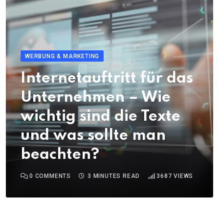
WERBUNG & MARKETING
Internetauftritt für das
Unternehmen – Wie
wichtig sind die Texte
und was sollte man
beachten?
0
COMMENTS
3 MINUTES READ
3687
VIEWS