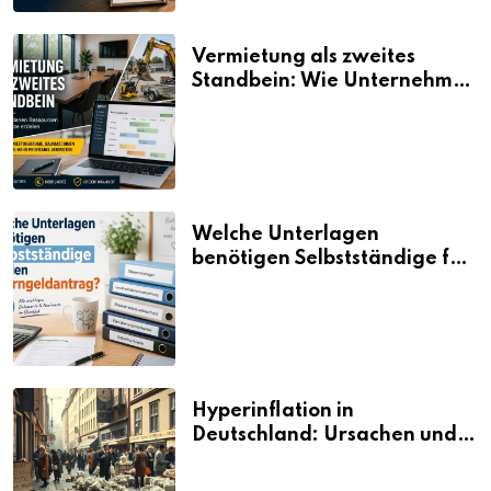
Vermietung als zweites
Standbein: Wie Unternehmen
aus vorhandenen Ressourcen
neue Umsätze machen
Welche Unterlagen
benötigen Selbstständige für
den Elterngeldantrag?
Hyperinflation in
Deutschland: Ursachen und
Folgen