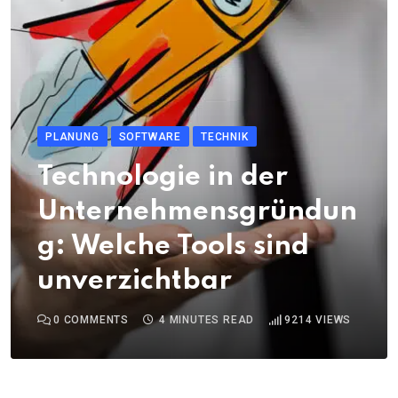
PLANUNG
SOFTWARE
TECHNIK
Technologie in der
Unternehmensgründun
g: Welche Tools sind
unverzichtbar
0
COMMENTS
4 MINUTES READ
9214
VIEWS