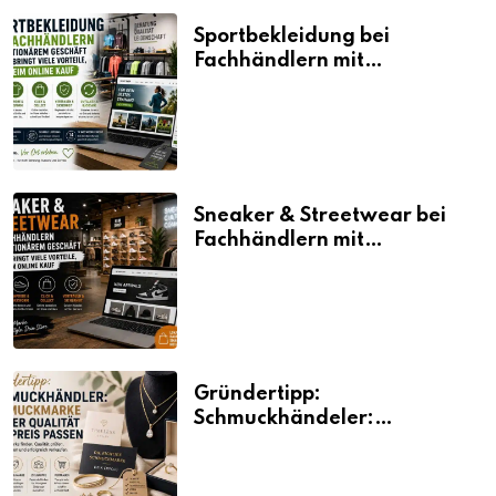
Sportbekleidung bei
Fachhändlern mit
stationärem Geschäft kaufen
bringt viele Vorteile, auch
beim Online Kauf
Sneaker & Streetwear bei
Fachhändlern mit
stationärem Geschäft kaufen
bringt viele Vorteile, auch
beim Online Kauf
Gründertipp:
Schmuckhändeler:
Schmuckmarke bei der
Qualität und Preis passen