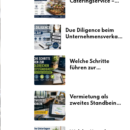
Cateringservice –
der Fahrplan
Due Diligence beim
Unternehmensverkauf
erklärt
Welche Schritte
führen zur
erfolgreichen
Selbstständigkeit?
Vermietung als
zweites Standbein:
Wie Unternehmen
aus vorhandenen
Ressourcen neue
Umsätze machen