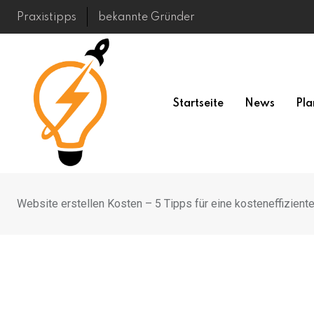
Skip
Praxistipps
bekannte Gründer
to
content
Startseite
News
Pla
Website erstellen Kosten – 5 Tipps für eine kosteneffizient