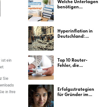
Welche Unterlagen
benötigen
Selbstständige für
den
Elterngeldantrag?
Hyperinflation in
Deutschland:
Ursachen und
Folgen
ist ein
Top 10 Router-
Fehler, die
et.
Selbstständige viel
Zeit und Nerven
z Sie
kosten
ownloads
Erfolgsstrategien
ie in Ihre
für Gründer im
Umzugsgewerbe
2026