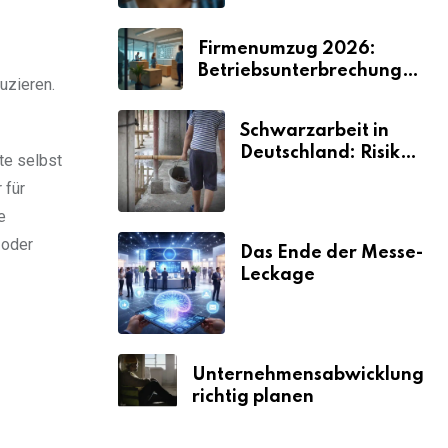
Firmenumzug 2026:
Betriebsunterbrechungen
uzieren.
vermeiden
Schwarzarbeit in
Deutschland: Risiken
te selbst
& Strafen
 für
e
 oder
Das Ende der Messe-
Leckage
Unternehmensabwicklung
richtig planen