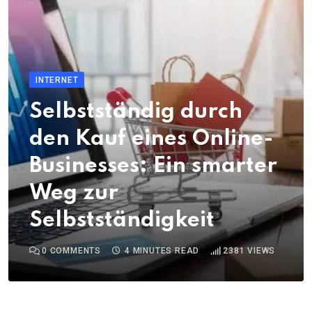
INTERNET
Selbstständig durch
den Kauf eines Online-
Businesses: Ein smarter
Weg zur
Selbstständigkeit
0
COMMENTS
4 MINUTES READ
2381
VIEWS