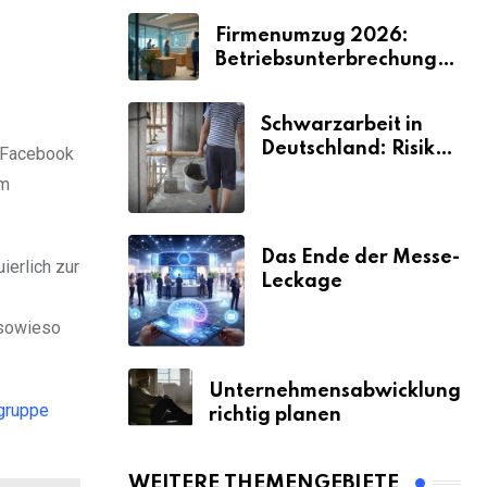
Firmenumzug 2026:
Betriebsunterbrechungen
vermeiden
Schwarzarbeit in
Deutschland: Risiken
. Facebook
& Strafen
em
Das Ende der Messe-
ierlich zur
Leckage
 sowieso
Unternehmensabwicklung
gruppe
richtig planen
WEITERE THEMENGEBIETE