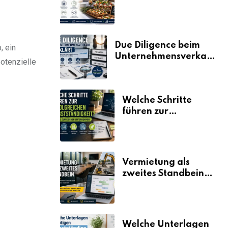
der Fahrplan
Due Diligence beim
, ein
Unternehmensverkauf
potenzielle
erklärt
Welche Schritte
führen zur
erfolgreichen
Selbstständigkeit?
Vermietung als
zweites Standbein:
Wie Unternehmen
aus vorhandenen
Ressourcen neue
Umsätze machen
Welche Unterlagen