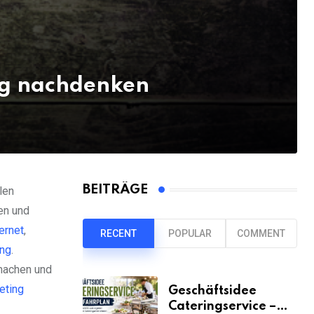
ng nachdenken
BEITRÄGE
len
en und
ternet
,
RECENT
POPULAR
COMMENT
ng
.
machen und
eting
Geschäftsidee
Cateringservice –