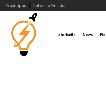
Skip
Praxistipps
bekannte Gründer
to
content
Startseite
News
Pla