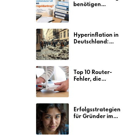
benötigen
Selbstständige für
den
Elterngeldantrag?
Hyperinflation in
Deutschland:
Ursachen und
Folgen
Top 10 Router-
Fehler, die
Selbstständige viel
Zeit und Nerven
kosten
Erfolgsstrategien
für Gründer im
Umzugsgewerbe
2026