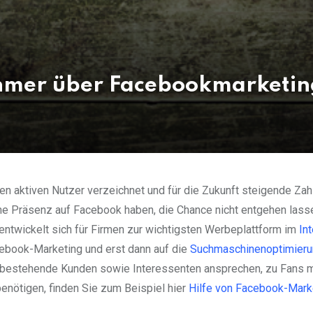
hmer über Facebookmarketi
ten aktiven Nutzer verzeichnet und für die Zukunft steigende Zah
eine Präsenz auf Facebook haben, die Chance nicht entgehen lass
ntwickelt sich für Firmen zur wichtigsten Werbeplattform im
In
acebook-Marketing und erst dann auf die
Suchmaschinenoptimieru
 bestehende Kunden sowie Interessenten ansprechen, zu Fans 
benötigen, finden Sie zum Beispiel hier
Hilfe von Facebook-Mark