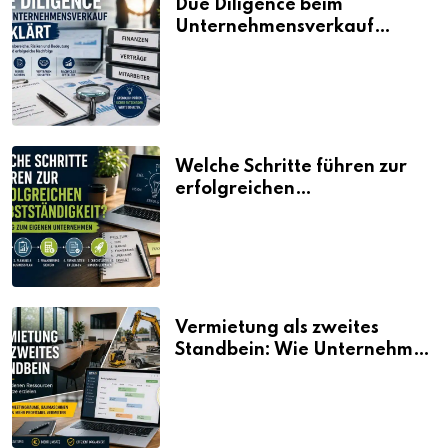
Due Diligence beim
Unternehmensverkauf
erklärt
Welche Schritte führen zur
erfolgreichen
Selbstständigkeit?
Vermietung als zweites
Standbein: Wie Unternehmen
aus vorhandenen Ressourcen
neue Umsätze machen