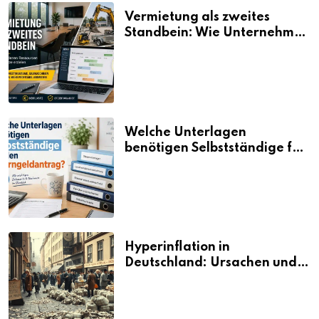
Vermietung als zweites
Standbein: Wie Unternehmen
aus vorhandenen Ressourcen
neue Umsätze machen
Welche Unterlagen
benötigen Selbstständige für
den Elterngeldantrag?
Hyperinflation in
Deutschland: Ursachen und
Folgen