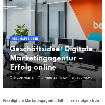
GESCHÄFTSIDEEN
Geschäftsidee: Digitale
Marketingagentur –
Erfolg online
0
COMMENTS
9 MINUTES READ
1529
VIEWS
Eine
digitale Marketingagentur
hilft online erfolgreich zu