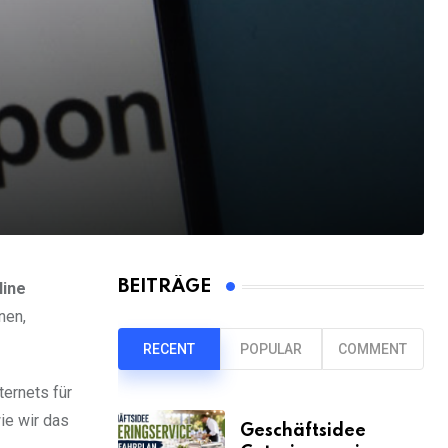
BEITRÄGE
line
nen,
RECENT
POPULAR
COMMENT
ternets für
wie wir das
Geschäftsidee