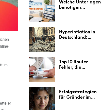
Welche Unterlagen
benötigen
Selbstständige für
den
Elterngeldantrag?
Hyperinflation in
Deutschland:
ichen.
Ursachen und
nline-
Folgen
Top 10 Router-
tt im
Fehler, die
Selbstständige viel
Zeit und Nerven
kosten
Erfolgsstrategien
für Gründer im
Umzugsgewerbe
atte er
2026