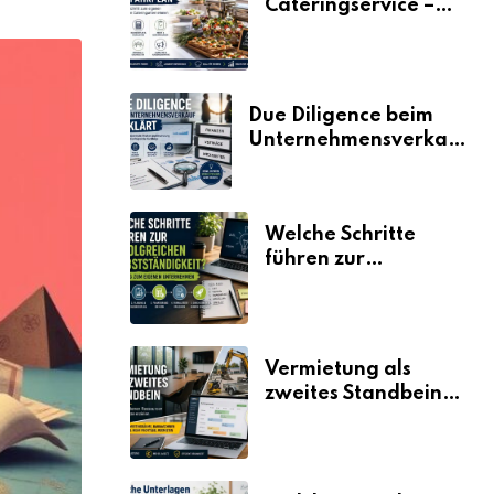
Cateringservice –
der Fahrplan
Due Diligence beim
Unternehmensverkauf
erklärt
Welche Schritte
führen zur
erfolgreichen
Selbstständigkeit?
Vermietung als
zweites Standbein:
Wie Unternehmen
aus vorhandenen
Ressourcen neue
Umsätze machen