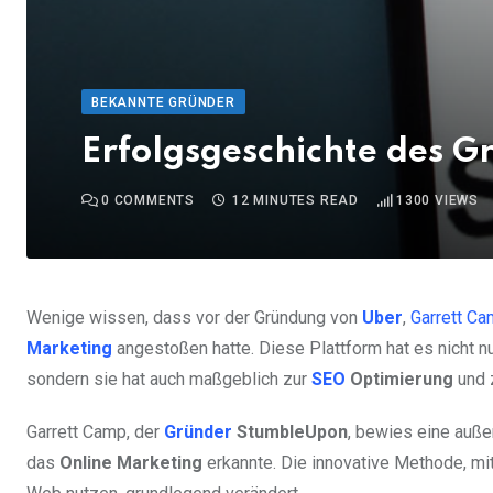
BEKANNTE GRÜNDER
Erfolgsgeschichte des 
0
COMMENTS
12 MINUTES READ
1300
VIEWS
Wenige wissen, dass vor der Gründung von
Uber
,
Garrett C
Marketing
angestoßen hatte. Diese Plattform hat es nicht n
sondern sie hat auch maßgeblich zur
SEO
Optimierung
und 
Garrett Camp, der
Gründer
StumbleUpon
, bewies eine auße
das
Online Marketing
erkannte. Die innovative Methode, mi