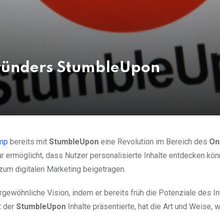
Gründers StumbleUpon
amp
bereits mit
StumbleUpon
eine Revolution im Bereich des
On
ur ermöglicht, dass Nutzer personalisierte Inhalte entdecken kön
zum digitalen Marketing beigetragen.
rgewöhnliche Vision, indem er bereits früh die Potenziale des In
t der
StumbleUpon
Inhalte präsentierte, hat die Art und Weise, 