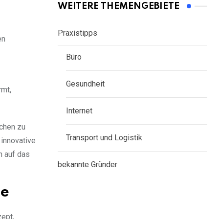
WEITERE THEMENGEBIETE
Praxistipps
en
Büro
Gesundheit
rmt,
Internet
nchen zu
Transport und Logistik
 innovative
n auf das
bekannte Gründer
ie
zept,