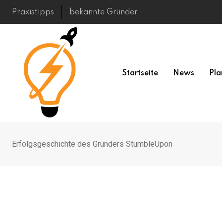
Skip
Praxistipps
bekannte Gründer
to
content
Startseite
News
Pla
Erfolgsgeschichte des Gründers StumbleUpon