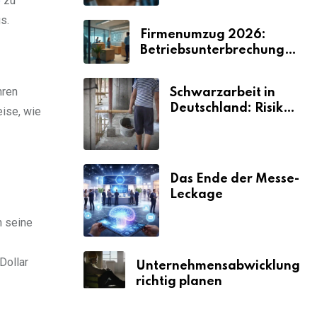
e
zu
s.
Firmenumzug 2026:
Betriebsunterbrechungen
vermeiden
hren
Schwarzarbeit in
Deutschland: Risiken
eise, wie
& Strafen
Das Ende der Messe-
Leckage
n seine
Dollar
Unternehmensabwicklung
richtig planen