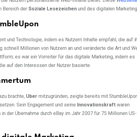
 die Nutzern personalisierte Web-Inhalte bietet. Diese
Webseit
im Bereich der
Soziale Lesezeichen
und des digitalen Marketing
umbleUpon
t und Technologie, indem es Nutzern Inhalte empfahl, die auf i
g schnell Millionen von Nutzern an und veränderte die Art und W
ttform; es war ein Vorreiter für das digitale Marketing, indem es
ie auf den Interessen der Nutzer basierte.
hmertum
azu brachte,
Uber
mitzugründen, zeigte bereits mit StumbleUpo
zusetzen. Sein Engagement und seine
Innovationskraft
waren
 in der Übernahme durch eBay im Jahr 2007 für 75 Millionen US-