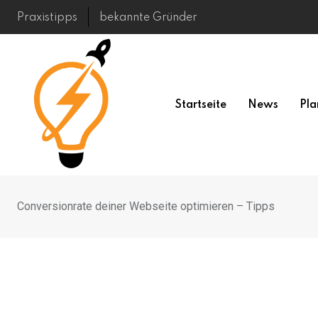
Skip
Praxistipps
bekannte Gründer
to
content
Startseite
News
Pla
Conversionrate deiner Webseite optimieren – Tipps