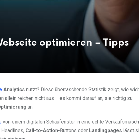
ebseite optimieren – Tipps
e
Analytics
nutzt? Diese überraschende Statistik zeigt, wie wich
 allein reichen nicht aus – es kommt darauf an, sie richtig zu
ptimierung
an.
e
von einem digitalen Schaufenster in eine echte Verkaufsmasch
 Headlines,
Call-to-Action
-Buttons oder
Landingpages
lässt s