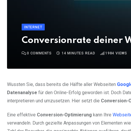
INTERNET
Conversionrate deiner W
0
COMMENTS
14 MINUTES READ
1984
VIEWS
Wussten Sie, dass bereits die Hälfte aller Webseiten
Googl
Datenanalyse
für den Online-Erfolg geworden ist. Doch Daten
interpretieren und umzusetzen. Hier setzt die
Conversion-O
Eine effektive
Conversion-Optimierung
kann Ihre
Webseit
verwandeln. Durch gezielte Anpassungen von Elementen wie