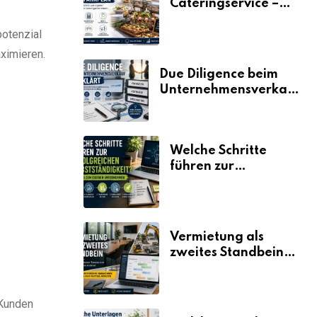
Cateringservice –
der Fahrplan
potenzial
ximieren.
Due Diligence beim
Unternehmensverkauf
erklärt
Welche Schritte
führen zur
erfolgreichen
Selbstständigkeit?
Vermietung als
zweites Standbein:
Wie Unternehmen
aus vorhandenen
Ressourcen neue
 Kunden
Umsätze machen