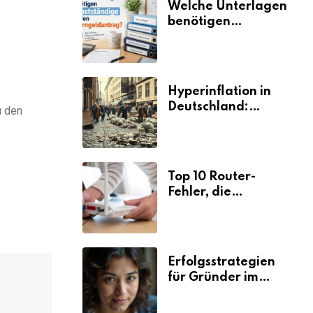
Welche Unterlagen
benötigen
Selbstständige für
den
Elterngeldantrag?
Hyperinflation in
Deutschland:
u den
Ursachen und
Folgen
Top 10 Router-
Fehler, die
Selbstständige viel
Zeit und Nerven
kosten
Erfolgsstrategien
für Gründer im
Umzugsgewerbe
2026