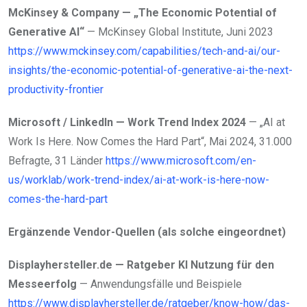
McKinsey & Company — „The Economic Potential of
Generative AI“
— McKinsey Global Institute, Juni 2023
https://www.mckinsey.com/capabilities/tech-and-ai/our-
insights/the-economic-potential-of-generative-ai-the-next-
productivity-frontier
Microsoft / LinkedIn — Work Trend Index 2024
— „AI at
Work Is Here. Now Comes the Hard Part“, Mai 2024, 31.000
Befragte, 31 Länder
https://www.microsoft.com/en-
us/worklab/work-trend-index/ai-at-work-is-here-now-
comes-the-hard-part
Ergänzende Vendor-Quellen (als solche eingeordnet)
Displayhersteller.de — Ratgeber KI Nutzung für den
Messeerfolg
— Anwendungsfälle und Beispiele
https://www.displayhersteller.de/ratgeber/know-how/das-