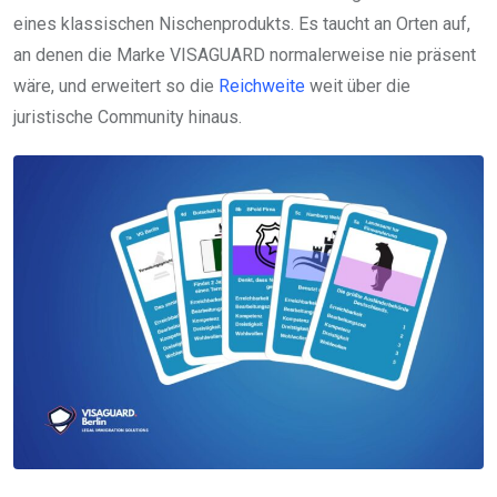
eines klassischen Nischenprodukts. Es taucht an Orten auf,
an denen die Marke VISAGUARD normalerweise nie präsent
wäre, und erweitert so die
Reichweite
weit über die
juristische Community hinaus.