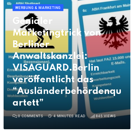
WERBUNG & MARKETING
Genialer
Marketingtrick von
Berliner
Anwaltskanzlei:
VISAGUARD.Berlin
veröffentlicht das
“Ausländerbehördenqu
artett”
0
COMMENTS
4 MINUTES READ
845
VIEWS