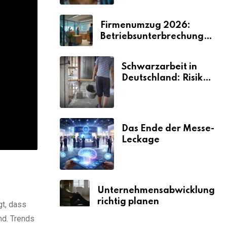
Firmenumzug 2026:
Betriebsunterbrechungen
vermeiden
Schwarzarbeit in
Deutschland: Risiken
& Strafen
Das Ende der Messe-
Leckage
Unternehmensabwicklung
richtig planen
gt, dass
nd. Trends