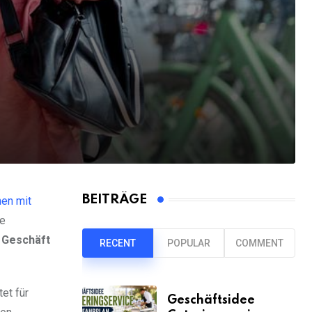
BEITRÄGE
en mit
ie
 Geschäft
RECENT
POPULAR
COMMENT
et für
Geschäftsidee