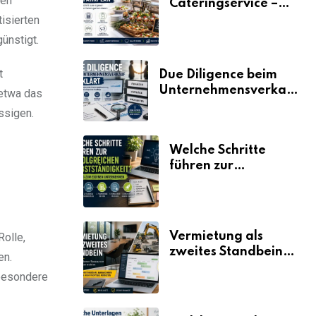
len
Cateringservice –
der Fahrplan
isierten
ünstigt.
t
Due Diligence beim
Unternehmensverkauf
 etwa das
erklärt
ssigen.
Welche Schritte
führen zur
erfolgreichen
Selbstständigkeit?
Vermietung als
Rolle,
zweites Standbein:
en.
Wie Unternehmen
sbesondere
aus vorhandenen
Ressourcen neue
Umsätze machen