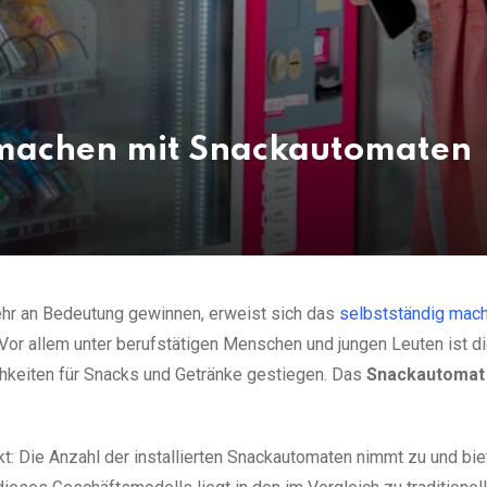
g machen mit Snackautomaten
 mehr an Bedeutung gewinnen, erweist sich das
selbstständig mach
 Vor allem unter berufstätigen Menschen und jungen Leuten ist d
hkeiten für Snacks und Getränke gestiegen. Das
Snackautomat
: Die Anzahl der installierten Snackautomaten nimmt zu und biet