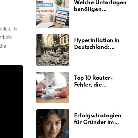
Welche Unterlagen
benötigen
Selbstständige für
den
llen. Ihr
Elterngeldantrag?
erkehr
Hyperinflation in
die
Deutschland:
Ursachen und
Folgen
Top 10 Router-
Fehler, die
Selbstständige viel
Zeit und Nerven
kosten
Erfolgsstrategien
für Gründer im
Umzugsgewerbe
2026