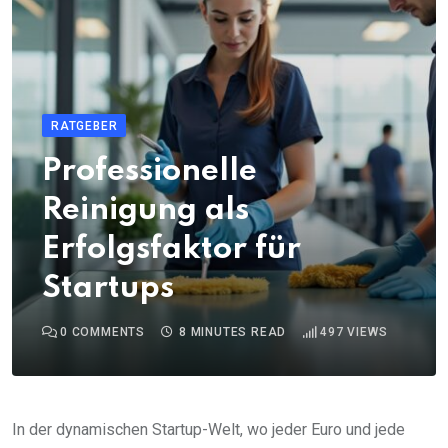
RATGEBER
Professionelle
Reinigung als
Erfolgsfaktor für
Startups
0
COMMENTS
8 MINUTES READ
497
VIEWS
In der dynamischen Startup-Welt, wo jeder Euro und jede