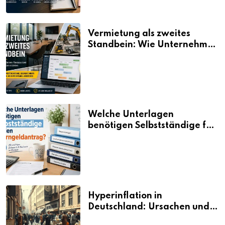
Vermietung als zweites
Standbein: Wie Unternehmen
aus vorhandenen Ressourcen
neue Umsätze machen
Welche Unterlagen
benötigen Selbstständige für
den Elterngeldantrag?
Hyperinflation in
Deutschland: Ursachen und
Folgen