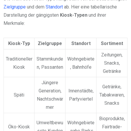
Zielgruppe
und dem
Standort
ab. Hier eine tabellarische
Darstellung der gängigsten
Kiosk-Typen
und ihrer
Merkmale:
Kiosk-Typ
Zielgruppe
Standort
Sortiment
Zeitungen,
Traditioneller
Stammkunde
Wohngebiete
Snacks,
Kiosk
n, Passanten
, Bahnhöfe
Getränke
Jüngere
Getränke,
Generation,
Innenstädte,
Späti
Tabakwaren,
Nachtschwär
Partyviertel
Snacks
mer
Bioprodukte,
Umweltbewu
Wohngebiete
Öko-Kiosk
Fairtrade-
sste Kunden
, nahe Parks