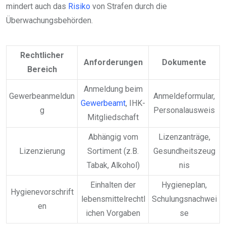
mindert auch das
Risiko
von Strafen durch die
Überwachungsbehörden.
Rechtlicher
Anforderungen
Dokumente
Bereich
Anmeldung beim
Gewerbeanmeldun
Anmeldeformular,
Gewerbeamt
, IHK-
g
Personalausweis
Mitgliedschaft
Abhängig vom
Lizenzanträge,
Lizenzierung
Sortiment (z.B.
Gesundheitszeug
Tabak, Alkohol)
nis
Einhalten der
Hygieneplan,
Hygienevorschrift
lebensmittelrechtl
Schulungsnachwei
en
ichen Vorgaben
se