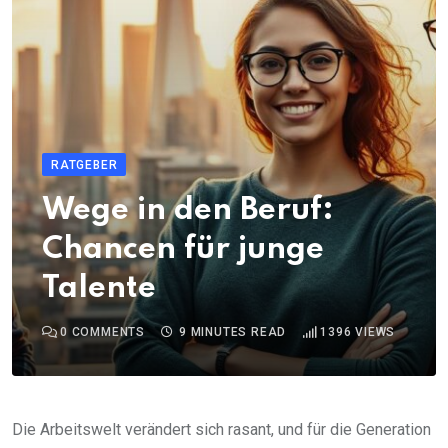
RATGEBER
Wege in den Beruf:
Chancen für junge
Talente
0
COMMENTS
9 MINUTES READ
1396
VIEWS
Die Arbeitswelt verändert sich rasant, und für die Generation