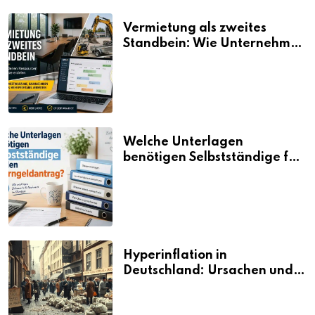
Vermietung als zweites
Standbein: Wie Unternehmen
aus vorhandenen Ressourcen
neue Umsätze machen
Welche Unterlagen
benötigen Selbstständige für
den Elterngeldantrag?
Hyperinflation in
Deutschland: Ursachen und
Folgen