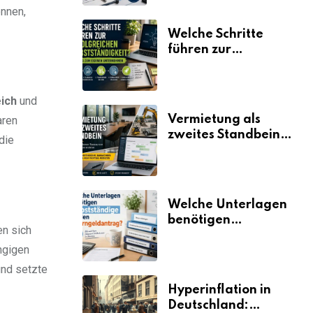
önnen,
Welche Schritte
führen zur
erfolgreichen
Selbstständigkeit?
ich
und
Vermietung als
aren
zweites Standbein:
die
Wie Unternehmen
aus vorhandenen
Ressourcen neue
Umsätze machen
Welche Unterlagen
benötigen
en sich
Selbstständige für
ängigen
den
Elterngeldantrag?
nd setzte
Hyperinflation in
Deutschland: