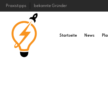
Skip
Praxistipps
bekannte Gründer
to
content
Startseite
News
Pla