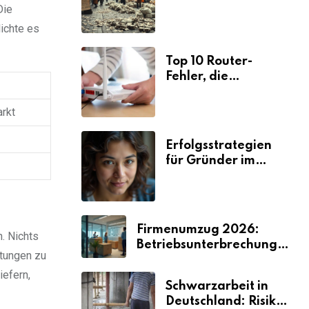
Ursachen und
Die
Folgen
ichte es
Top 10 Router-
Fehler, die
Selbstständige viel
Zeit und Nerven
arkt
kosten
Erfolgsstrategien
für Gründer im
Umzugsgewerbe
2026
Firmenumzug 2026:
. Nichts
Betriebsunterbrechungen
stungen zu
vermeiden
iefern,
Schwarzarbeit in
Deutschland: Risiken