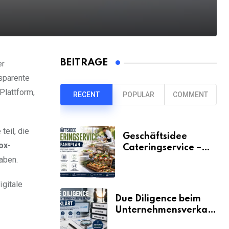
BEITRÄGE
er
sparente
Plattform,
RECENT
POPULAR
COMMENT
teil, die
Geschäftsidee
ox
-
Cateringservice –
der Fahrplan
haben.
igitale
Due Diligence beim
Unternehmensverkauf
erklärt