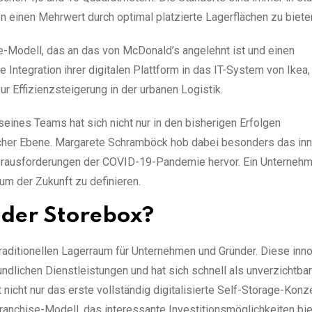
n einen Mehrwert durch optimal platzierte Lagerflächen zu biete
e-Modell, das an das von McDonald’s angelehnt ist und einen
Integration ihrer digitalen Plattform in das IT-System von Ikea,
ur Effizienzsteigerung in der urbanen Logistik.
eines Teams hat sich nicht nur in den bisherigen Erfolgen
scher Ebene. Margarete Schramböck hob dabei besonders das inn
rausforderungen der COVID-19-Pandemie hervor. Ein Unternehm
m der Zukunft zu definieren.
ünder Storebox?
traditionellen Lagerraum für Unternehmen und Gründer. Diese inn
dlichen Dienstleistungen und hat sich schnell als unverzichtba
 nicht nur das erste vollständig digitalisierte Self-Storage-Konz
anchise-Modell, das interessante Investitionsmöglichkeiten bie