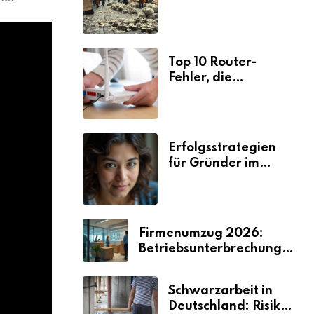
Ursachen und
Folgen
Top 10 Router-
Fehler, die
Selbstständige viel
Zeit und Nerven
kosten
Erfolgsstrategien
für Gründer im
Umzugsgewerbe
2026
Firmenumzug 2026:
Betriebsunterbrechungen
vermeiden
Schwarzarbeit in
Deutschland: Risiken