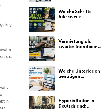
n.
Welche Schritte
führen zur
erfolgreichen
 gelang
Selbstständigkeit?
Vermietung als
zweites Standbein:
ovative
Wie Unternehmen
en, das
aus vorhandenen
Ressourcen neue
Umsätze machen
Welche Unterlagen
benötigen
Selbstständige für
den
ovative
Elterngeldantrag?
re
Hyperinflation in
ept in
Deutschland:
tet.