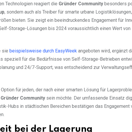
en Technologien reagiert die
Gründer Community
besonders pos
up
, sondern auch als Treiber für smarte urbane Logistiklösungen,
Größen bieten. Sie zeigt ein beeindruckendes Engagement für Inn
Self-Storage-Lösungen bis 2024 voraussichtlich einen Wert von
e sie
beispielsweise durch EasyWeek
angeboten wird, ergänzt 
speziell für die Bedürfnisse von Self-Storage-Betrieben entwi
inplanung und 24/7-Support, was entscheidend zur Verwaltungseff
 Option für jeden, der nach einer smarten Lösung für Lagerprobl
n
Gründer Community
sein möchte. Der umfassende Einsatz digi
stik-Hubs in städtischen Bereichen bestätigen das Engagement 
en.
keit bei der Lagerung