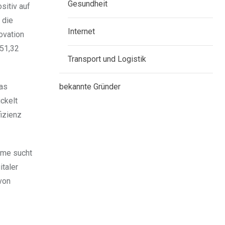
Gesundheit
itiv auf
 die
Internet
ovation
 51,32
Transport und Logistik
bekannte Gründer
das
ckelt
izienz
eme sucht
taler
von