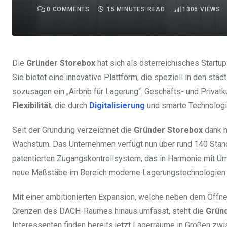
0
COMMENTS
15 MINUTES READ
1306
VIEWS
Die
Gründer Storebox
hat sich als österreichisches Startu
Sie bietet eine innovative Plattform, die speziell in den stä
sozusagen ein „Airbnb für Lagerung“. Geschäfts- und Privatk
Flexibilität
, die durch
Digitalisierung
und smarte Technologie
Seit der Gründung verzeichnet die
Gründer Storebox
dank h
Wachstum. Das Unternehmen verfügt nun über rund 140 Stand
patentierten Zugangskontrollsystem, das in Harmonie mit Um
neue Maßstäbe im Bereich moderne Lagerungstechnologien.
Mit einer ambitionierten Expansion, welche neben dem Öffne
Grenzen des DACH-Raumes hinaus umfasst, steht die
Grün
Interessenten finden bereits jetzt Lagerräume in Größen zwi