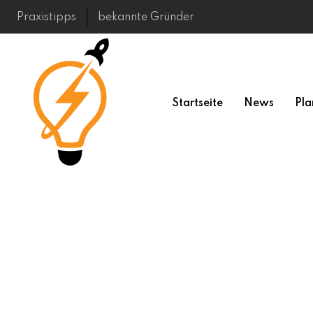
Skip
Praxistipps
bekannte Gründer
to
content
Startseite
News
Pla