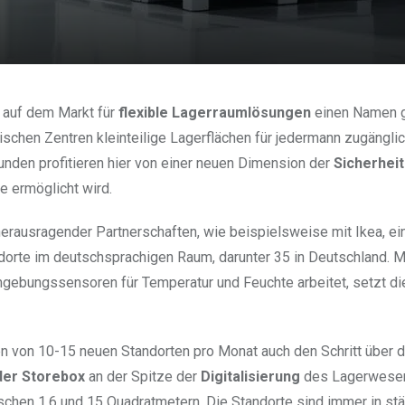
p auf dem Markt für
flexible Lagerraumlösungen
einen Namen 
dtischen Zentren kleinteilige Lagerflächen für jedermann zugängli
unden profitieren hier von einer neuen Dimension der
Sicherheit
 ermöglicht wird.
erausragender Partnerschaften, wie beispielsweise mit Ikea, ei
orte im deutschsprachigen Raum, darunter 35 in Deutschland. M
gebungssensoren für Temperatur und Feuchte arbeitet, setzt di
n von 10-15 neuen Standorten pro Monat auch den Schritt über d
der Storebox
an der Spitze der
Digitalisierung
des Lagerwese
schen 1,6 und 15 Quadratmetern. Die Standorte sind immer in st