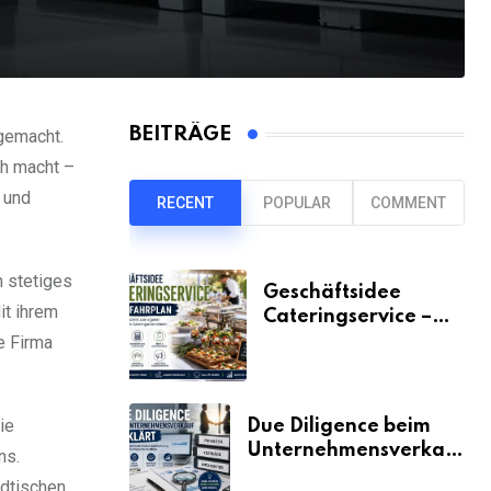
BEITRÄGE
gemacht.
ch macht –
und
RECENT
POPULAR
COMMENT
n stetiges
Geschäftsidee
it ihrem
Cateringservice –
der Fahrplan
e Firma
ie
Due Diligence beim
Unternehmensverkauf
ns.
erklärt
ädtischen