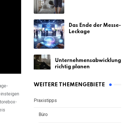
& Strafen
Das Ende der Messe-
Leckage
Unternehmensabwicklung
richtig planen
WEITERE THEMENGEBIETE
age-
einsteigen
Praxistipps
Storebox-
eis
Büro