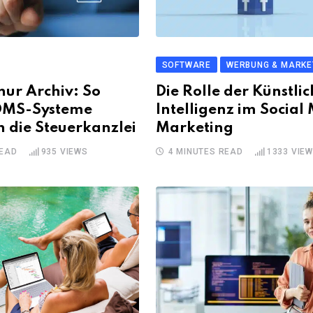
SOFTWARE
WERBUNG & MARKE
nur Archiv: So
Die Rolle der Künstli
DMS-Systeme
Intelligenz im Social
in die Steuerkanzlei
Marketing
READ
935
VIEWS
4 MINUTES READ
1333
VIE