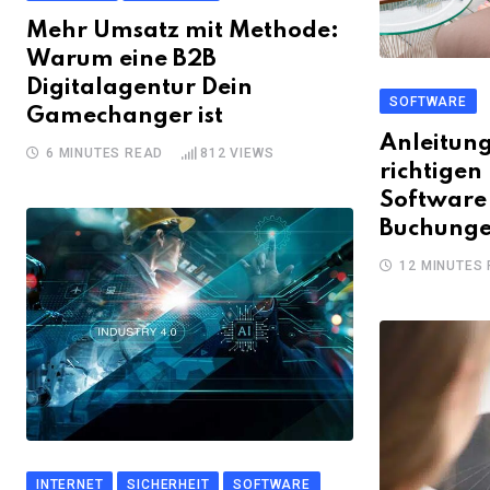
Mehr Umsatz mit Methode:
Warum eine B2B
Digitalagentur Dein
SOFTWARE
Gamechanger ist
Anleitun
6 MINUTES READ
812
VIEWS
richtige
Software
Buchunge
12 MINUTES
INTERNET
SICHERHEIT
SOFTWARE