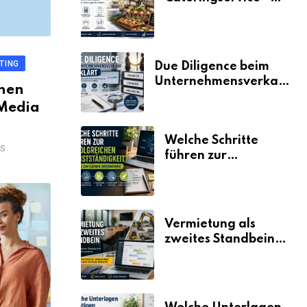
der Fahrplan
TING
Due Diligence beim
Unternehmensverkauf
chen
erklärt
 Media
Welche Schritte
WS
führen zur
erfolgreichen
Selbstständigkeit?
Vermietung als
zweites Standbein:
Wie Unternehmen
aus vorhandenen
Ressourcen neue
Umsätze machen