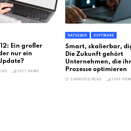
RATGEBER
SOFTWARE
2: Ein großer
Smart, skalierbar, di
er nur ein
Die Zukunft gehört
 Update?
Unternehmen, die ih
Prozesse optimieren
READ
1027
VIEWS
3 MINUTES READ
1099
VIE