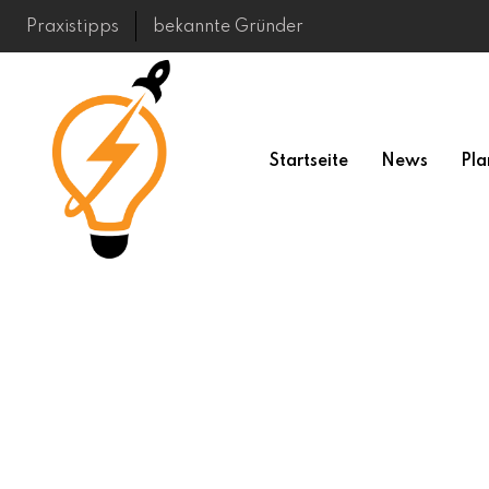
Skip
Praxistipps
bekannte Gründer
to
content
Startseite
News
Pla