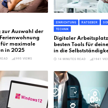
EINRICHTUNG
RATGEBER
SO
TECHNIK
g zur Auswahl der
n Ferienwohnung
Digitaler Arbeitsplatz
 für maximale
besten Tools für dein
n in 2025
in die Selbstständigke
 READ
995
VIEWS
14 MINUTES READ
1941
VIE