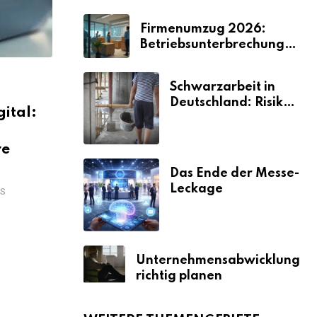
Firmenumzug 2026:
Betriebsunterbrechungen
vermeiden
Schwarzarbeit in
Deutschland: Risiken
gital:
& Strafen
re
Das Ende der Messe-
Leckage
WS
Unternehmensabwicklung
richtig planen