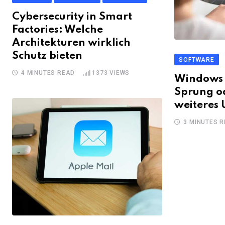
Cybersecurity in Smart
Factories: Welche
Architekturen wirklich
Schutz bieten
SOFTWARE
4 MINUTES READ
1373
VIEWS
Windows 1
Sprung od
weiteres
3 MINUTES 