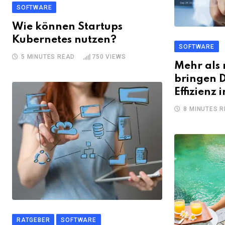
SOFTWARE
Wie können Startups
Kubernetes nutzen?
SOFTWARE
5 MINUTES READ
750
VIEWS
Mehr als 
bringen 
Effizienz 
8 MINUTES 
RATGEBER
SOFTWARE