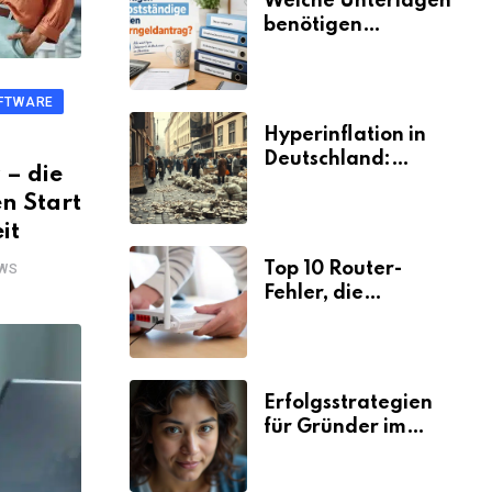
Welche Unterlagen
benötigen
Selbstständige für
den
Elterngeldantrag?
FTWARE
Hyperinflation in
Deutschland:
 – die
Ursachen und
en Start
Folgen
it
Top 10 Router-
WS
Fehler, die
Selbstständige viel
Zeit und Nerven
kosten
Erfolgsstrategien
für Gründer im
Umzugsgewerbe
2026