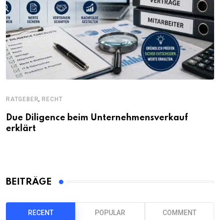
,
RATGEBER
RECHT
Due Diligence beim Unternehmensverkauf
erklärt
BEITRÄGE
RECENT
POPULAR
COMMENT