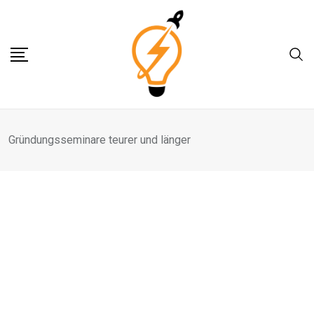
Skip
to
content
Gründungsseminare teurer und länger