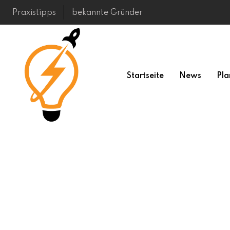
Skip
Praxistipps
bekannte Gründer
to
content
Startseite
News
Pla