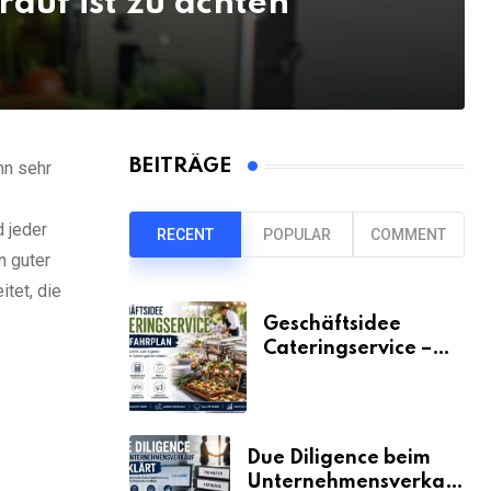
auf ist zu achten
BEITRÄGE
nn sehr
d jeder
RECENT
POPULAR
COMMENT
n guter
itet, die
Geschäftsidee
Cateringservice –
der Fahrplan
Due Diligence beim
Unternehmensverkauf