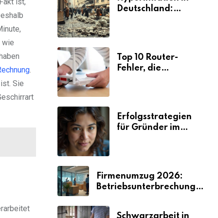
akt ist,
Deutschland:
Deshalb
Ursachen und
inute,
Folgen
 wie
 haben
Top 10 Router-
Fehler, die
Rechnung
.
Selbstständige viel
st. Sie
Zeit und Nerven
eschirrart
kosten
Erfolgsstrategien
für Gründer im
Umzugsgewerbe
2026
Firmenumzug 2026:
Betriebsunterbrechungen
vermeiden
rarbeitet
Schwarzarbeit in