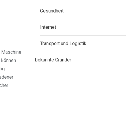
Gesundheit
Internet
Transport und Logistik
ie Maschine
bekannte Gründer
e können
tig
iedener
acher