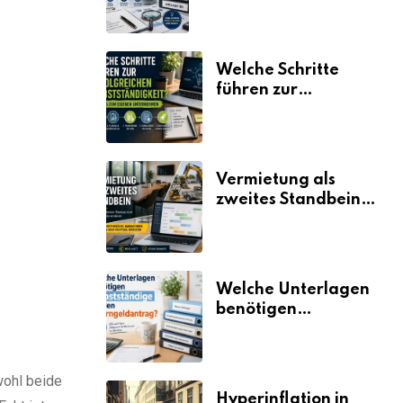
erklärt
Welche Schritte
führen zur
erfolgreichen
Selbstständigkeit?
Vermietung als
zweites Standbein:
Wie Unternehmen
aus vorhandenen
Ressourcen neue
Umsätze machen
Welche Unterlagen
benötigen
Selbstständige für
den
Elterngeldantrag?
wohl beide
Hyperinflation in