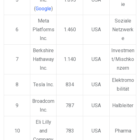
ie
(
Google
)
Meta
Soziale
6
Platforms
1.460
USA
Netzwerk
Inc.
e
Berkshire
Investmen
7
Hathaway
1.140
USA
t/Mischko
Inc.
nzern
Elektromo
8
Tesla Inc.
834
USA
bilität
Broadcom
9
787
USA
Halbleiter
Inc.
Eli Lilly
10
and
783
USA
Pharma
Company