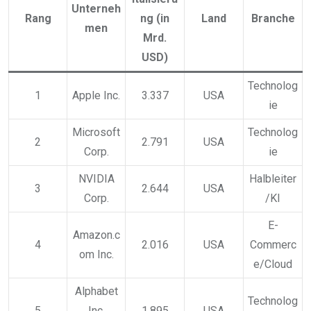
Unterneh
Rang
ng (in
Land
Branche
men
Mrd.
USD)
Technolog
1
Apple Inc.
3.337
USA
ie
Microsoft
Technolog
2
2.791
USA
Corp.
ie
NVIDIA
Halbleiter
3
2.644
USA
Corp.
/KI
E-
Amazon.c
4
2.016
USA
Commerc
om Inc.
e/Cloud
Alphabet
Technolog
5
Inc.
1.895
USA