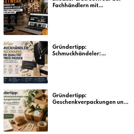
Fachhändlern mit
stationärem Geschäft kaufen
bringt viele Vorteile, auch
beim Online Kauf
Gründertipp:
Schmuckhändeler:
Schmuckmarke bei der
Qualität und Preis passen
Gründertipp:
Geschenkverpackungen und
Verpackungsmaterial
bewusst auswählen