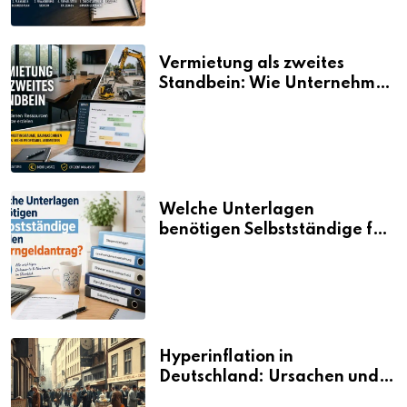
Vermietung als zweites
Standbein: Wie Unternehmen
aus vorhandenen Ressourcen
neue Umsätze machen
Welche Unterlagen
benötigen Selbstständige für
den Elterngeldantrag?
Hyperinflation in
Deutschland: Ursachen und
Folgen