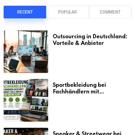
RECENT
POPULAR
COMMENT
Outsourcing in Deutschland:
Vorteile & Anbieter
Sportbekleidung bei
Fachhändlern mit
stationärem Geschäft kaufen
bringt viele Vorteile, auch
beim Online Kauf
Sneaker & Streetwear bei