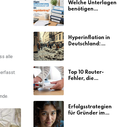
Welche Unterlagen
benötigen
Selbstständige für
den
Elterngeldantrag?
Hyperinflation in
Deutschland:
Ursachen und
Folgen
ss alle
Top 10 Router-
erfasst.
Fehler, die
Selbstständige viel
Zeit und Nerven
ände.
kosten
Erfolgsstrategien
für Gründer im
Umzugsgewerbe
2026