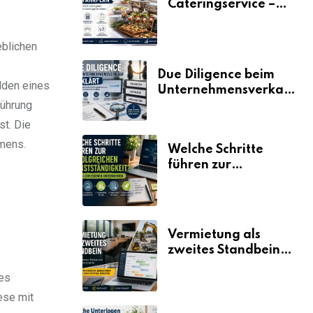
Cateringservice –
der Fahrplan
eblichen
Due Diligence beim
lden eines
Unternehmensverkauf
führung
erklärt
t. Die
hmens.
Welche Schritte
führen zur
erfolgreichen
Selbstständigkeit?
Vermietung als
zweites Standbein:
Wie Unternehmen
es
aus vorhandenen
Ressourcen neue
ese mit
Umsätze machen