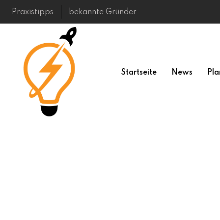
Skip
Praxistipps
bekannte Gründer
to
content
Startseite
News
Pla