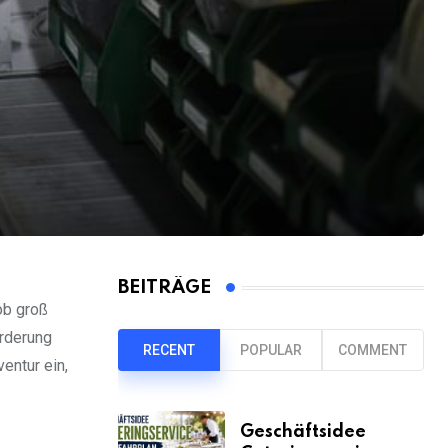
BEITRÄGE
ob groß
orderung
RECENT
POPULAR
COMMENT
entur ein,
Geschäftsidee