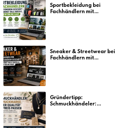
Sportbekleidung bei
Fachhändlern mit
stationärem Geschäft kaufen
bringt viele Vorteile, auch
beim Online Kauf
Sneaker & Streetwear bei
Fachhändlern mit
stationärem Geschäft kaufen
bringt viele Vorteile, auch
beim Online Kauf
Gründertipp:
Schmuckhändeler:
Schmuckmarke bei der
Qualität und Preis passen