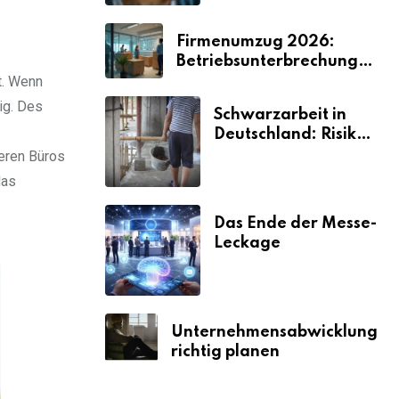
s
Firmenumzug 2026:
Betriebsunterbrechungen
t. Wenn
vermeiden
ig. Des
Schwarzarbeit in
Deutschland: Risiken
& Strafen
ßeren Büros
das
Das Ende der Messe-
Leckage
Unternehmensabwicklung
richtig planen