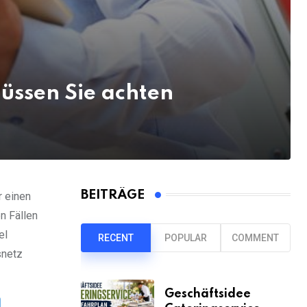
üssen Sie achten
BEITRÄGE
r einen
n Fällen
el
RECENT
POPULAR
COMMENT
snetz
Geschäftsidee