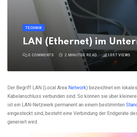
TECHNIK
LAN (Ethernet) im Unte
0
COMMENTS
2 MINUTES READ
1557
VIEWS
Der Begriff LAN (Local Area
Network
) bezeichnet ein lokale
Kabelanschluss verbunden sind. So können sie über kleinere
ist ein LAN-Netzwerk permanent an einem bestimmten
Stan
eingesteckt sind, besteht eine Verbindung der Endgeräte de
generiert wird.