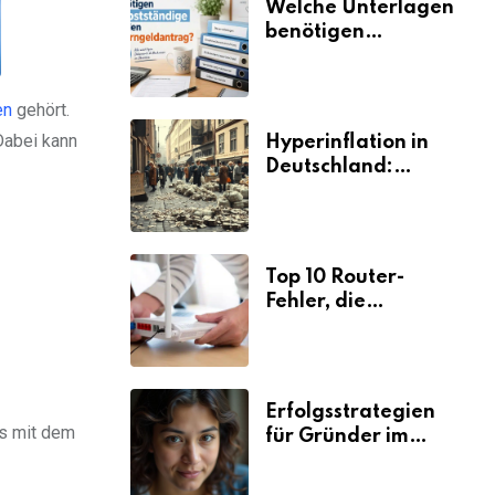
Welche Unterlagen
benötigen
Selbstständige für
den
Elterngeldantrag?
en
gehört.
Dabei kann
Hyperinflation in
Deutschland:
Ursachen und
Folgen
Top 10 Router-
Fehler, die
Selbstständige viel
Zeit und Nerven
kosten
Erfolgsstrategien
es mit dem
für Gründer im
Umzugsgewerbe
2026