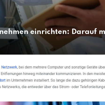
rnehmen einrichten: Darauf m
s
Netzwerk
, bei dem mehrere Computer und sonstige Geräte übe
 Entfernungen hinweg miteinander kommunizieren. In den meiste
dort
im Unternehmen installiert. So lange die dazu gehörigen Kab
s Netzwerks, die entweder über das Strom- oder Telefonleitung