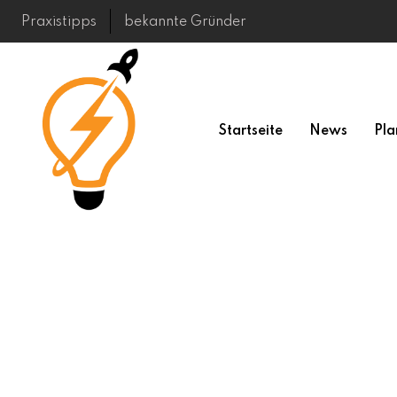
Skip
Praxistipps
bekannte Gründer
to
content
Startseite
News
Pla