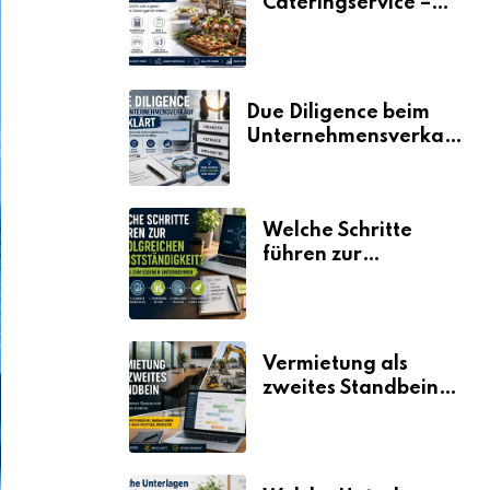
Cateringservice –
der Fahrplan
Due Diligence beim
Unternehmensverkauf
erklärt
Welche Schritte
führen zur
erfolgreichen
Selbstständigkeit?
Vermietung als
zweites Standbein:
Wie Unternehmen
aus vorhandenen
Ressourcen neue
Umsätze machen