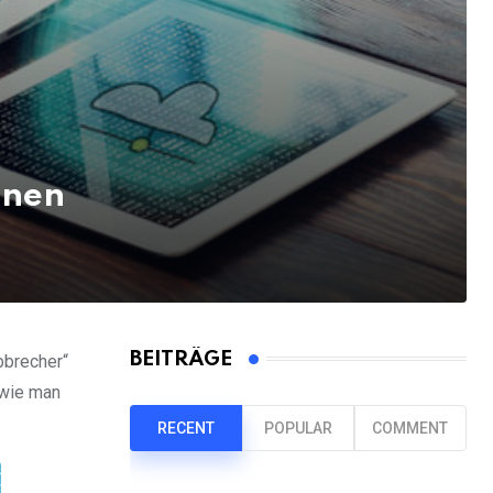
nnen
BEITRÄGE
bbrecher“
 wie man
RECENT
POPULAR
COMMENT