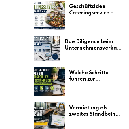
Geschäftsidee
Cateringservice –
der Fahrplan
Due Diligence beim
Unternehmensverkauf
erklärt
Welche Schritte
führen zur
erfolgreichen
Selbstständigkeit?
Vermietung als
zweites Standbein:
Wie Unternehmen
aus vorhandenen