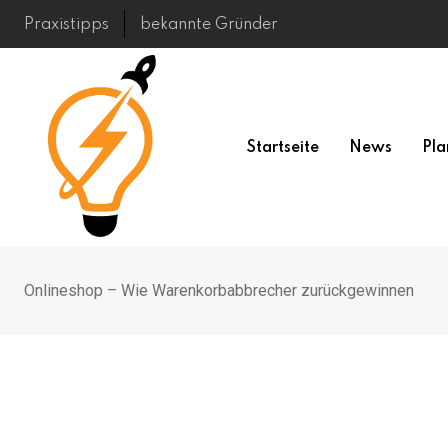
Skip
Praxistipps
bekannte Gründer
to
content
Startseite
News
Pla
Onlineshop – Wie Warenkorbabbrecher zurückgewinnen