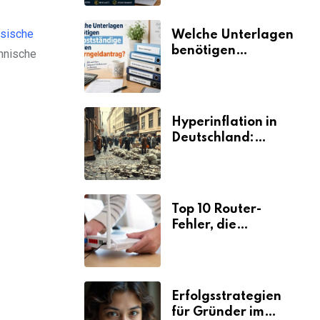
Ressourcen neue
Umsätze machen
nsische
Welche Unterlagen
benötigen
chnische
Selbstständige für
den
Elterngeldantrag?
Hyperinflation in
Deutschland:
Ursachen und
Folgen
Top 10 Router-
Fehler, die
Selbstständige viel
Zeit und Nerven
kosten
Erfolgsstrategien
für Gründer im