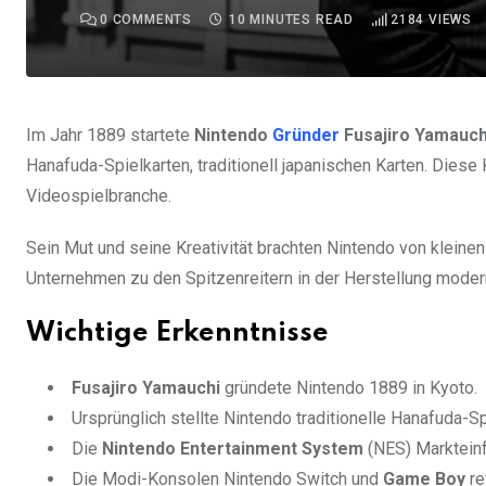
0
COMMENTS
10 MINUTES READ
2184
VIEWS
Im Jahr 1889 startete
Nintendo
Gründer
Fusajiro Yamauch
Hanafuda-Spielkarten, traditionell japanischen Karten. Diese
Videospielbranche.
Sein Mut und seine Kreativität brachten Nintendo von kleine
Unternehmen zu den Spitzenreitern in der Herstellung mode
Wichtige Erkenntnisse
Fusajiro Yamauchi
gründete Nintendo 1889 in Kyoto.
Ursprünglich stellte Nintendo traditionelle Hanafuda-Sp
Die
Nintendo Entertainment System
(NES) Marktein
Die Modi-Konsolen Nintendo Switch und
Game Boy
re