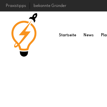
Skip
Praxistipps
bekannte Gründer
to
content
Startseite
News
Pla