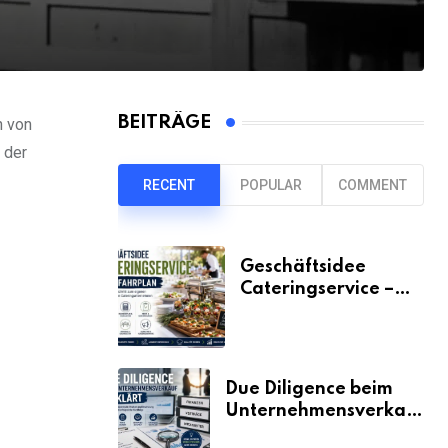
BEITRÄGE
n von
 der
RECENT
POPULAR
COMMENT
Geschäftsidee
Cateringservice –
der Fahrplan
Due Diligence beim
Unternehmensverkauf
erklärt