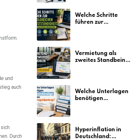
Welche Schritte
führen zur
erfolgreichen
Selbstständigkeit?
nstform.
Vermietung als
zweites Standbein:
Wie Unternehmen
aus vorhandenen
de und
Ressourcen neue
stieg auch
Umsätze machen
Welche Unterlagen
benötigen
Selbstständige für
den
Elterngeldantrag?
 sich
Hyperinflation in
men. Durch
Deutschland: