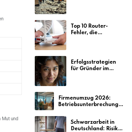
Ursachen und
Folgen
en
Top 10 Router-
Fehler, die
Selbstständige viel
Zeit und Nerven
kosten
Erfolgsstrategien
für Gründer im
Umzugsgewerbe
2026
Firmenumzug 2026:
Betriebsunterbrechungen
vermeiden
n Mut und
Schwarzarbeit in
Deutschland: Risiken