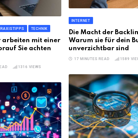
INTERNET
RAXISTIPPS
TECHNIK
Die Macht der Backlin
r arbeiten mit einer
Warum sie für dein B
rauf Sie achten
unverzichtbar sind
17 MINUTES READ
1589
VIE
READ
1316
VIEWS