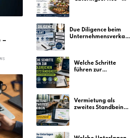
der Fahrplan
Due Diligence beim
Unternehmensverkauf
 –
erklärt
WS
Welche Schritte
führen zur
erfolgreichen
Selbstständigkeit?
Vermietung als
zweites Standbein:
Wie Unternehmen
aus vorhandenen
Ressourcen neue
Umsätze machen