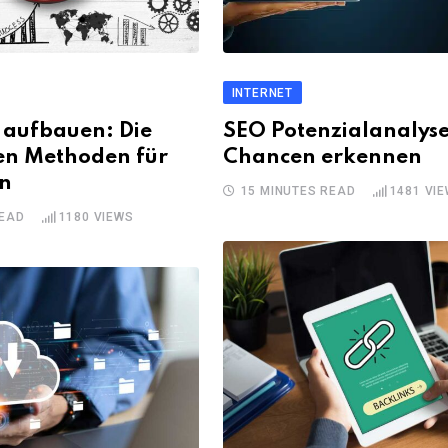
INTERNET
 aufbauen: Die
SEO Potenzialanalyse
ten Methoden für
Chancen erkennen
n
15 MINUTES READ
1481
VIE
READ
1180
VIEWS