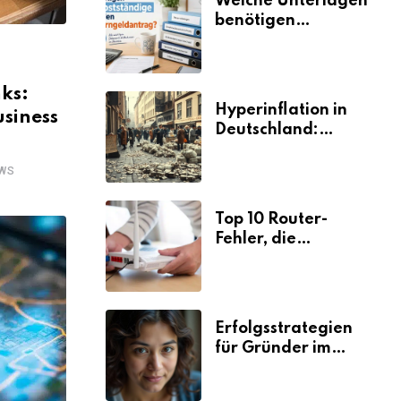
Welche Unterlagen
benötigen
Selbstständige für
den
Elterngeldantrag?
ks:
Hyperinflation in
usiness
Deutschland:
Ursachen und
Folgen
WS
Top 10 Router-
Fehler, die
Selbstständige viel
Zeit und Nerven
kosten
Erfolgsstrategien
für Gründer im
Umzugsgewerbe
2026