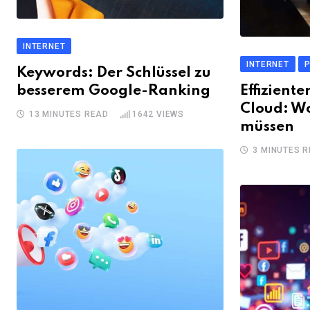
INTERNET
INTERNET
P
Keywords: Der Schlüssel zu
besserem Google-Ranking
Effiziente
Cloud: Wo
13 MINUTES READ
1642
VIEWS
müssen
3 MINUTES 