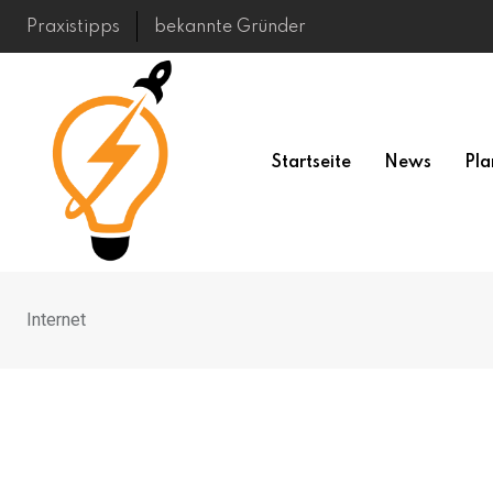
Skip
Praxistipps
bekannte Gründer
to
content
Startseite
News
Pla
Internet