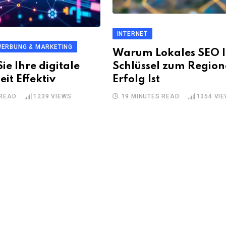
INTERNET
ERBUNG & MARKETING
Warum Lokales SEO I
ie Ihre digitale
Schlüssel zum Region
it Effektiv
Erfolg Ist
 READ
1239
VIEWS
19 MINUTES READ
1354
VIE