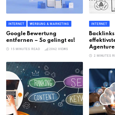
INTERNET
WERBUNG & MARKETING
INTERNET
Google Bewertung
Backlinks
entfernen – So gelingt es!
effektivs
Agenture
15 MINUTES READ
2062
VIEWS
2 MINUTES 