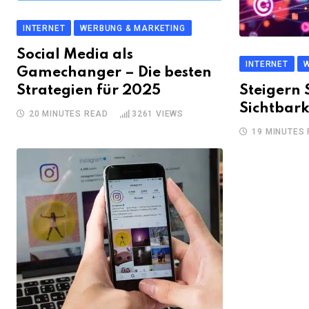
INTERNET
WERBUNG & MARKETING
Social Media als
INTERNET
W
Gamechanger – Die besten
Strategien für 2025
Steigern S
Sichtbarke
20 MINUTES READ
3261
VIEWS
19 MINUTES