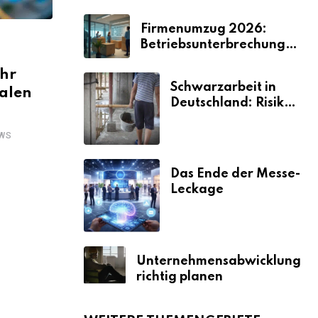
Firmenumzug 2026:
Betriebsunterbrechungen
vermeiden
hr
Schwarzarbeit in
alen
Deutschland: Risiken
& Strafen
WS
Das Ende der Messe-
Leckage
Unternehmensabwicklung
richtig planen