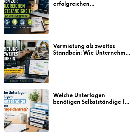
erfolgreichen
Selbstständigkeit?
Vermietung als zweites
Standbein: Wie Unternehmen
aus vorhandenen Ressourcen
neue Umsätze machen
Welche Unterlagen
benötigen Selbstständige für
den Elterngeldantrag?