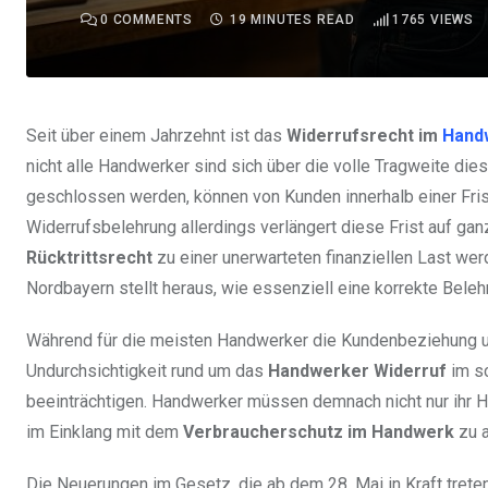
0
COMMENTS
19 MINUTES READ
1765
VIEWS
Seit über einem Jahrzehnt ist das
Widerrufsrecht im
Hand
nicht alle Handwerker sind sich über die volle Tragweite d
geschlossen werden, können von Kunden innerhalb einer Fris
Widerrufsbelehrung allerdings verlängert diese Frist auf ga
Rücktrittsrecht
zu einer unerwarteten finanziellen Last we
Nordbayern stellt heraus, wie essenziell eine korrekte Belehr
Während für die meisten Handwerker die Kundenbeziehung un
Undurchsichtigkeit rund um das
Handwerker Widerruf
im sc
beeinträchtigen. Handwerker müssen demnach nicht nur ihr 
im Einklang mit dem
Verbraucherschutz im Handwerk
zu a
Die Neuerungen im Gesetz, die ab dem 28. Mai in Kraft tret