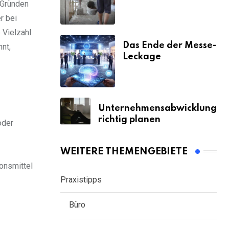
 Gründen
& Strafen
r bei
 Vielzahl
Das Ende der Messe-
nnt,
Leckage
Unternehmensabwicklung
richtig planen
oder
WEITERE THEMENGEBIETE
onsmittel
Praxistipps
Büro