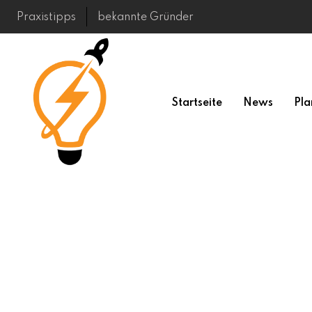
Skip
Praxistipps
bekannte Gründer
to
content
Startseite
News
Pla