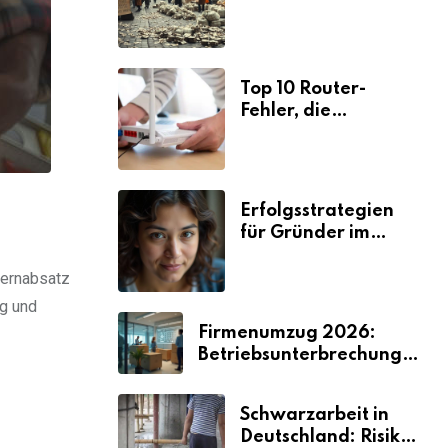
Ursachen und
Folgen
Top 10 Router-
Fehler, die
Selbstständige viel
Zeit und Nerven
kosten
Erfolgsstrategien
für Gründer im
Umzugsgewerbe
2026
Fernabsatz
g und
Firmenumzug 2026:
Betriebsunterbrechungen
vermeiden
Schwarzarbeit in
Deutschland: Risiken