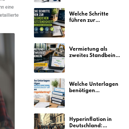
nn eine
Welche Schritte
taillierte
führen zur
erfolgreichen
Selbstständigkeit?
Vermietung als
zweites Standbein:
Wie Unternehmen
aus vorhandenen
Ressourcen neue
Umsätze machen
Welche Unterlagen
benötigen
Selbstständige für
den
Elterngeldantrag?
Hyperinflation in
Deutschland: