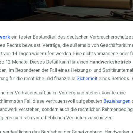
werk
ein fester Bestandteil des deutschen Verbraucherschutze
ieses Rechts bewusst. Verträge, die außerhalb von Geschäftsräum
t von 14 Tagen widerrufen werden. Eine nicht vorhandene oder f
nze 12 Monate. Dieses Detail kann für einen
Handwerksbetrieb
rden. Im Besonderen der Fall eines Heizungs- und Sanitäruntern
ung für die rechtliche und finanzielle
Sicherheit
eines Betriebs is
d der Vertrauensaufbau im Vordergrund stehen, könnte eine
hlimmsten Fall diese vertrauensvoll aufgebauten
Beziehungen
s
Handwerk verstehen, sondern auch die rechtlichen Rahmenbedin
gieren und sich vor erheblichen Verlusten zu schützen.
en, verdeutlichen das Bestreben der Gesetzgebung, Handwerker 