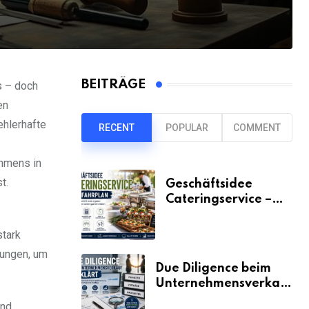
BEITRÄGE
s – doch
en
ehlerhafte
RECENT
POPULAR
COMMENT
ehmens in
t.
Geschäftsidee
Cateringservice –
der Fahrplan
tark
gungen, um
Due Diligence beim
Unternehmensverkauf
erklärt
und