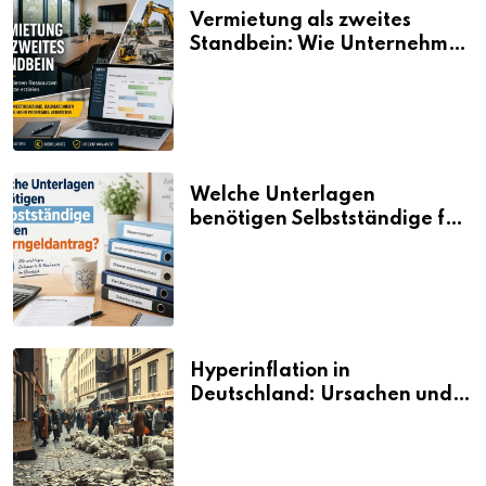
Vermietung als zweites
Standbein: Wie Unternehmen
aus vorhandenen Ressourcen
neue Umsätze machen
Welche Unterlagen
benötigen Selbstständige für
den Elterngeldantrag?
Hyperinflation in
Deutschland: Ursachen und
Folgen