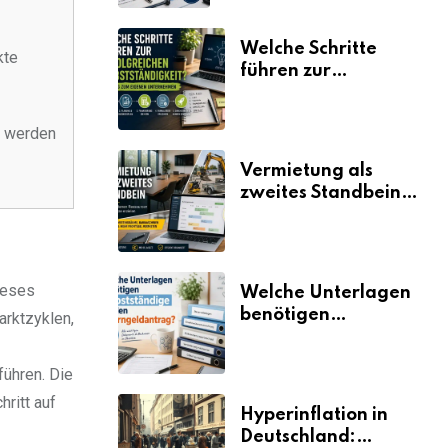
Welche Schritte
kte
führen zur
erfolgreichen
Selbstständigkeit?
n werden
Vermietung als
zweites Standbein:
Wie Unternehmen
aus vorhandenen
Ressourcen neue
Umsätze machen
ieses
Welche Unterlagen
benötigen
arktzyklen,
Selbstständige für
den
ühren. Die
Elterngeldantrag?
ritt auf
Hyperinflation in
Deutschland: