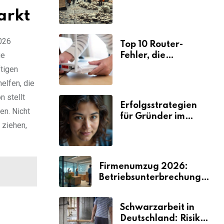
Ursachen und
arkt
Folgen
2026
Top 10 Router-
ge
Fehler, die
Selbstständige viel
tigen
Zeit und Nerven
elfen, die
kosten
n stellt
Erfolgsstrategien
en. Nicht
für Gründer im
 ziehen,
Umzugsgewerbe
2026
Firmenumzug 2026:
Betriebsunterbrechungen
vermeiden
Schwarzarbeit in
Deutschland: Risiken