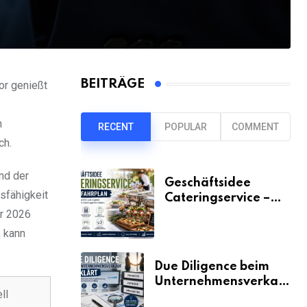
BEITRÄGE
or genießt
s
m
RECENT
POPULAR
COMMENT
ch.
nd der
Geschäftsidee
sfähigkeit
Cateringservice –
der Fahrplan
hr 2026
, kann
Due Diligence beim
Unternehmensverkauf
ll
erklärt