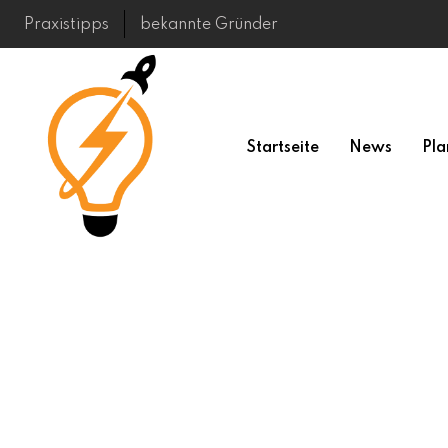
Skip
Praxistipps
bekannte Gründer
to
content
Startseite
News
Pla