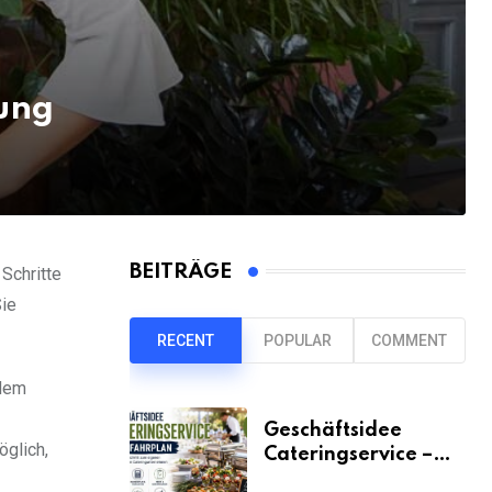
ung
BEITRÄGE
 Schritte
Sie
RECENT
POPULAR
COMMENT
 dem
Geschäftsidee
öglich,
Cateringservice –
der Fahrplan