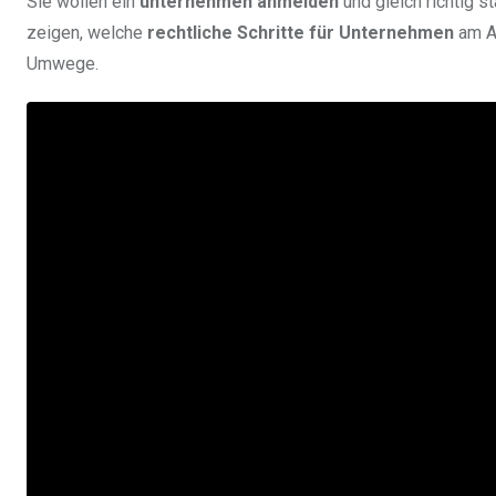
Sie wollen ein
unternehmen anmelden
und gleich richtig s
zeigen, welche
rechtliche Schritte für Unternehmen
am An
Umwege.