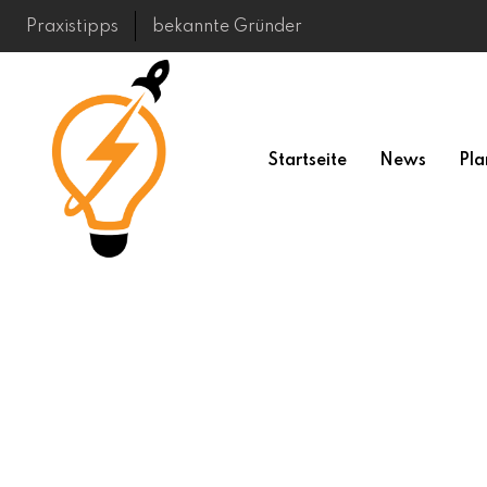
Skip
Praxistipps
bekannte Gründer
to
content
Startseite
News
Pla