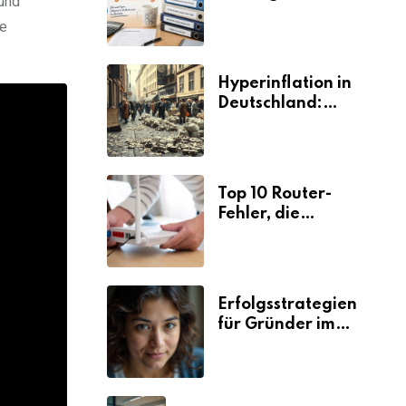
und
Selbstständige für
re
den
Elterngeldantrag?
Hyperinflation in
Deutschland:
Ursachen und
Folgen
Top 10 Router-
Fehler, die
Selbstständige viel
Zeit und Nerven
kosten
Erfolgsstrategien
für Gründer im
Umzugsgewerbe
2026