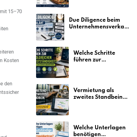
 mit 15–70
Due Diligence beim
Unternehmensverkauf
iten
erklärt
eiteren
Welche Schritte
führen zur
n Kosten
erfolgreichen
Selbstständigkeit?
ie den
Vermietung als
chtssicher
zweites Standbein:
Wie Unternehmen
aus vorhandenen
Ressourcen neue
Umsätze machen
Welche Unterlagen
benötigen