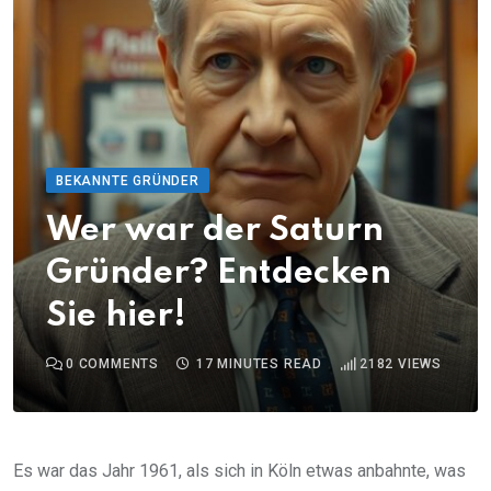
BEKANNTE GRÜNDER
Wer war der Saturn
Gründer? Entdecken
Sie hier!
0
COMMENTS
17 MINUTES READ
2182
VIEWS
Es war das Jahr 1961, als sich in Köln etwas anbahnte, was