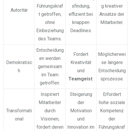
Führungskraf
sfindung,
g kreativer
Autoritär
t getroffen,
effizient bei
Ansätze der
ohne
knappen
Mitarbeiter.
Einbeziehung
Deadlines.
des Teams.
Entscheidung
Fördert
Möglicherwei
en werden
Demokratisc
Kreativität
se längere
gemeinsam
h
und
Entscheidung
im Team
Teamgeist
.
sprozesse.
getroffen.
Inspiriert
Steigerung
Erfordert
Mitarbeiter
der
hohe soziale
Transformati
durch
Motivation
Kompetenz
onal
Visionen,
und
der
fördert deren
Innovation im
Führungskraf