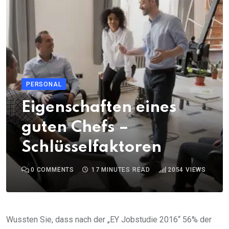
PERSONAL
Eigenschaften eines
guten Chefs –
Schlüsselfaktoren
0
COMMENTS
17 MINUTES READ
2054
VIEWS
Wussten Sie, dass nach der „EY Jobstudie 2016“ 56% der