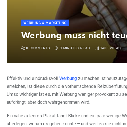
WERBUNG & MARKETING
Werbung muss nicht teuer
0
COMMENTS
3 MINUTES READ
3400
VIEWS
Effektiv und eindrucksvoll
Werbung
zu machen ist heutzutage
erreichen, ist diese durch die vorherrschende Reizüberflutu
Umso wichtiger ist es, mit Werbung weniger provokant zu sei
aufdrängt, aber doch wahrgenommen wird.
Ein nahezu leeres Plakat fängt Blicke und ein paar wenige Wo
überlegen, worum es gehen könnte – und weil es sie nicht in