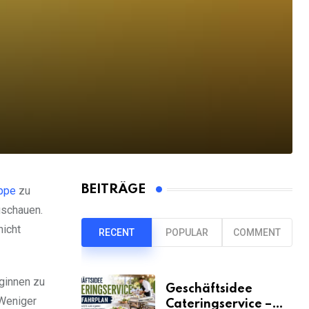
BEITRÄGE
uppe
zu
uschauen.
nicht
RECENT
POPULAR
COMMENT
eginnen zu
Geschäftsidee
Weniger
Cateringservice –