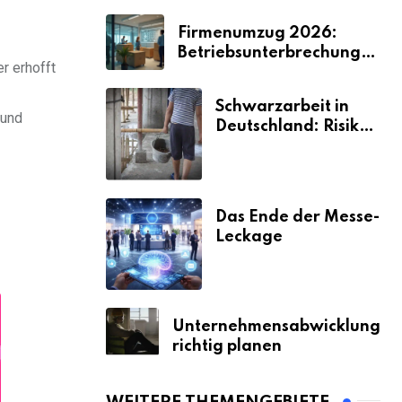
Firmenumzug 2026:
Betriebsunterbrechungen
er erhofft
vermeiden
Schwarzarbeit in
 und
Deutschland: Risiken
& Strafen
Das Ende der Messe-
Leckage
Unternehmensabwicklung
richtig planen