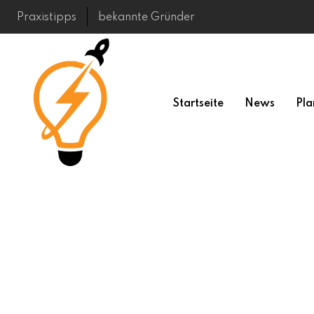
Skip
Praxistipps
bekannte Gründer
to
content
Startseite
News
Pla