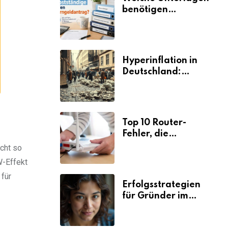
benötigen
Selbstständige für
den
Elterngeldantrag?
Hyperinflation in
Deutschland:
Ursachen und
Folgen
Top 10 Router-
Fehler, die
Selbstständige viel
icht so
Zeit und Nerven
W-Effekt
kosten
 für
Erfolgsstrategien
für Gründer im
Umzugsgewerbe
2026