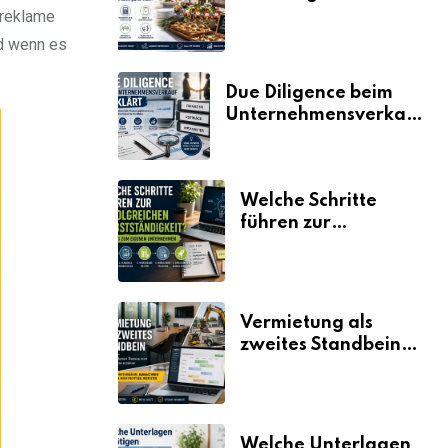
der Fahrplan
treklame
nd wenn es
Due Diligence beim
Unternehmensverkauf
erklärt
Welche Schritte
führen zur
erfolgreichen
Selbstständigkeit?
Vermietung als
zweites Standbein:
Wie Unternehmen
aus vorhandenen
Ressourcen neue
Umsätze machen
Welche Unterlagen