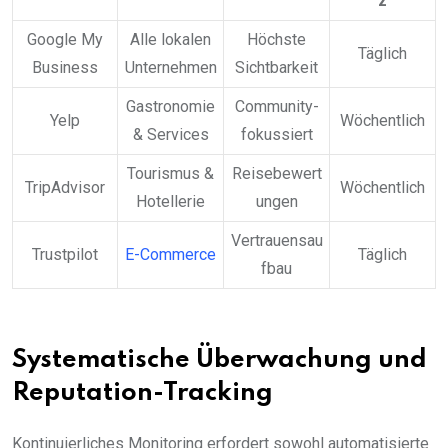
z
Google My
Alle lokalen
Höchste
Täglich
Business
Unternehmen
Sichtbarkeit
Gastronomie
Community-
Yelp
Wöchentlich
& Services
fokussiert
Tourismus &
Reisebewert
TripAdvisor
Wöchentlich
Hotellerie
ungen
Vertrauensau
Trustpilot
E-Commerce
Täglich
fbau
Systematische Überwachung und
Reputation-Tracking
Kontinuierliches Monitoring erfordert sowohl automatisierte