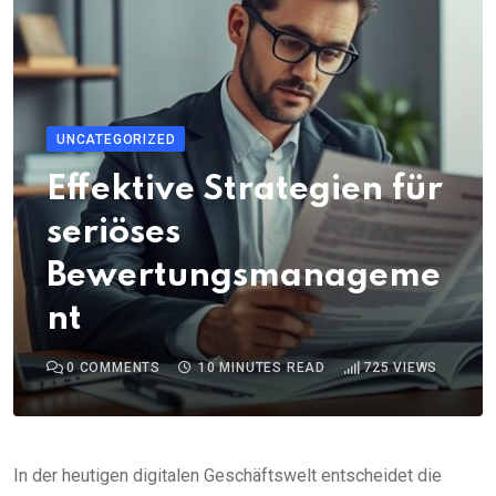
UNCATEGORIZED
Effektive Strategien für
seriöses
Bewertungsmanageme
nt
0
COMMENTS
10 MINUTES READ
725
VIEWS
In der heutigen digitalen Geschäftswelt entscheidet die