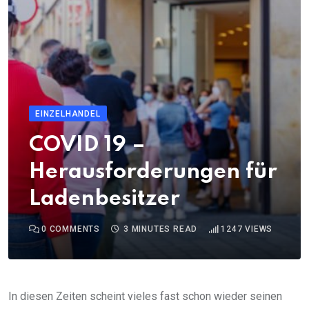
EINZELHANDEL
COVID 19 –
Herausforderungen für
Ladenbesitzer
0
COMMENTS
3 MINUTES READ
1247
VIEWS
In diesen Zeiten scheint vieles fast schon wieder seinen