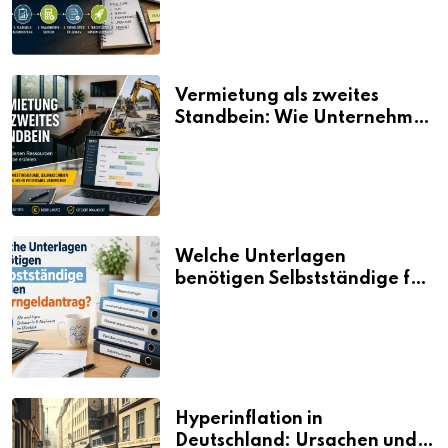
Vermietung als zweites
Standbein: Wie Unternehmen
aus vorhandenen Ressourcen
neue Umsätze machen
Welche Unterlagen
benötigen Selbstständige für
den Elterngeldantrag?
Hyperinflation in
Deutschland: Ursachen und