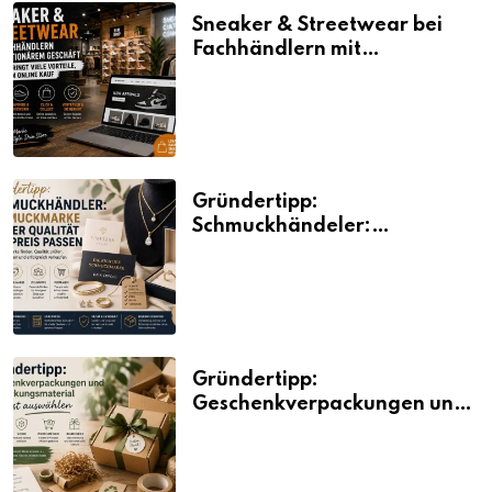
Sneaker & Streetwear bei
Fachhändlern mit
stationärem Geschäft kaufen
bringt viele Vorteile, auch
beim Online Kauf
Gründertipp:
Schmuckhändeler:
Schmuckmarke bei der
Qualität und Preis passen
Gründertipp:
Geschenkverpackungen und
Verpackungsmaterial
bewusst auswählen