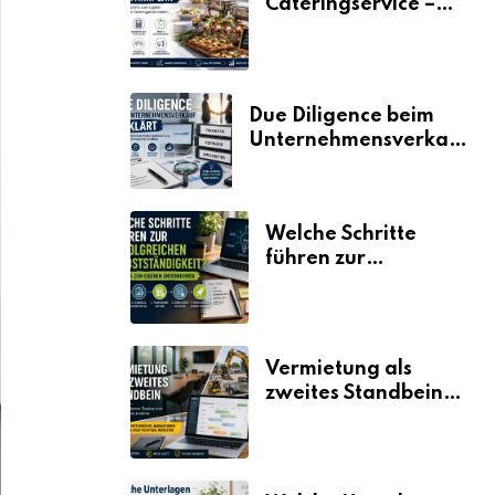
Cateringservice –
der Fahrplan
Due Diligence beim
Unternehmensverkauf
erklärt
Welche Schritte
führen zur
erfolgreichen
Selbstständigkeit?
Vermietung als
zweites Standbein:
Wie Unternehmen
aus vorhandenen
Ressourcen neue
Umsätze machen