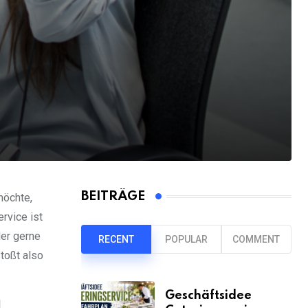
BEITRÄGE
möchte,
rvice ist
der gerne
RECENT
POPULAR
COMMENT
toßt also
Geschäftsidee