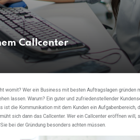
inem Callcenter
ht womit? Wer ein Business mit besten Auftragslagen gründen 
gehen lassen. Warum? Ein guter und zufriedenstellender Kundense
gs ist die Kommunikation mit dem Kunden ein Aufgabenbereich, 
ht sich dann das Callcenter. Wer ein Callcenter eröffnen will, s
f Sie bei der Gründung besonders achten müssen.