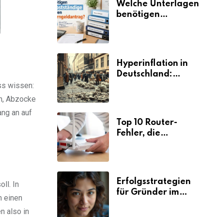
Welche Unterlagen
benötigen
Selbstständige für
den
Elterngeldantrag?
Hyperinflation in
Deutschland:
Ursachen und
ss wissen:
Folgen
n, Abzocke
ang an auf
Top 10 Router-
Fehler, die
Selbstständige viel
Zeit und Nerven
kosten
Erfolgsstrategien
ll. In
für Gründer im
m einen
Umzugsgewerbe
n also in
2026