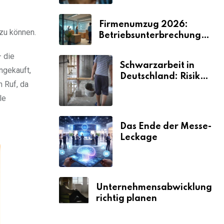
Firmenumzug 2026:
zu können.
Betriebsunterbrechungen
vermeiden
 die
Schwarzarbeit in
ngekauft,
Deutschland: Risiken
 Ruf, da
& Strafen
le
Das Ende der Messe-
Leckage
Unternehmensabwicklung
richtig planen