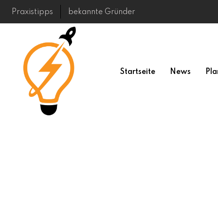
Skip
Praxistipps
bekannte Gründer
to
content
Startseite
News
Pla