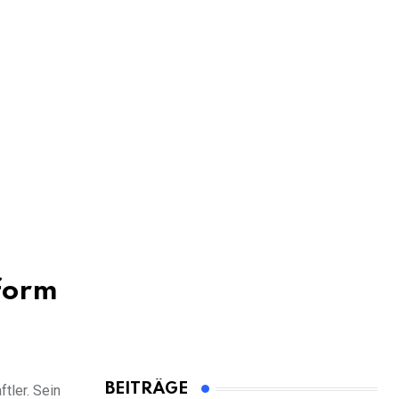
form
BEITRÄGE
tler. Sein