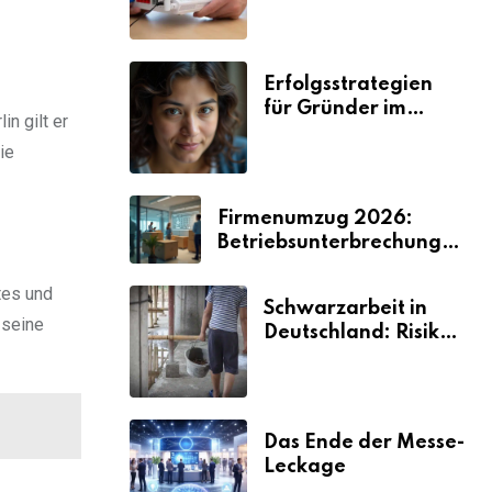
Zeit und Nerven
kosten
Erfolgsstrategien
für Gründer im
in gilt er
Umzugsgewerbe
ie
2026
Firmenumzug 2026:
Betriebsunterbrechungen
vermeiden
tes und
Schwarzarbeit in
 seine
Deutschland: Risiken
& Strafen
Das Ende der Messe-
Leckage