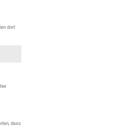
ten dort
tler
llen, dass