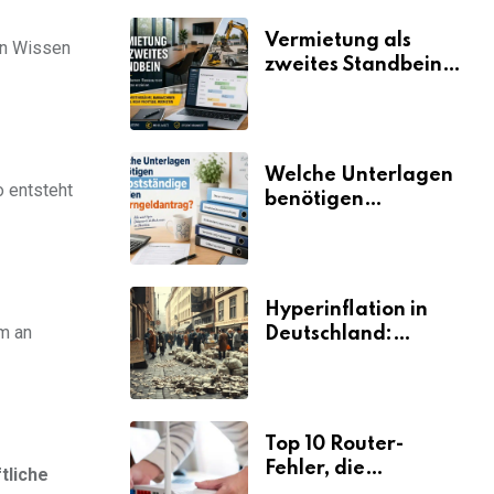
Vermietung als
von Wissen
zweites Standbein:
Wie Unternehmen
aus vorhandenen
Ressourcen neue
Umsätze machen
Welche Unterlagen
o entsteht
benötigen
Selbstständige für
den
Elterngeldantrag?
Hyperinflation in
m an
Deutschland:
Ursachen und
Folgen
Top 10 Router-
Fehler, die
tliche
Selbstständige viel