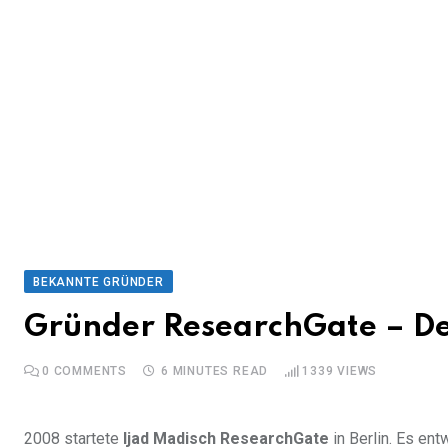
BEKANNTE GRÜNDER
Gründer ResearchGate – De
0
COMMENTS
6 MINUTES READ
1339
VIEWS
2008 startete
Ijad Madisch
ResearchGate
in Berlin. Es en