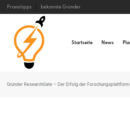
Skip
Praxistipps
bekannte Gründer
to
content
Startseite
News
Pla
Gründer ResearchGate – Der Erfolg der Forschungsplattform