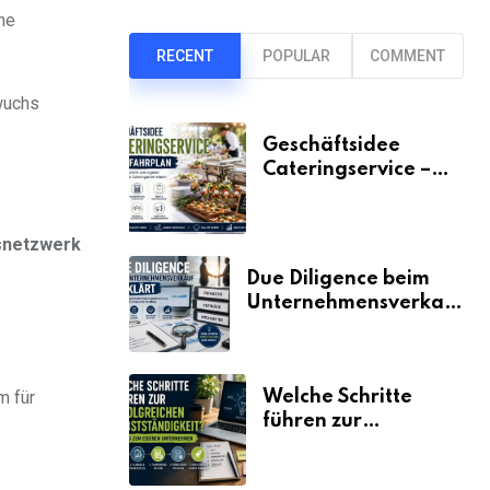
he
RECENT
POPULAR
COMMENT
 wuchs
Geschäftsidee
Cateringservice –
der Fahrplan
snetzwerk
Due Diligence beim
Unternehmensverkauf
erklärt
Welche Schritte
m für
führen zur
erfolgreichen
Selbstständigkeit?