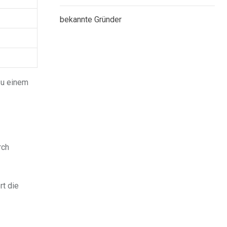
bekannte Gründer
zu einem
rch
rt die