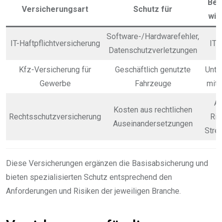
Bes
Versicherungsart
Schutz für
wic
Software-/Hardwarefehler,
IT-Haftpflichtversicherung
IT-
Datenschutzverletzungen
Kfz-Versicherung für
Geschäftlich genutzte
Unte
Gewerbe
Fahrzeuge
mit
Al
Kosten aus rechtlichen
Rechtsschutzversicherung
Ris
Auseinandersetzungen
Strei
Diese Versicherungen ergänzen die Basisabsicherung und
bieten spezialisierten Schutz entsprechend den
Anforderungen und Risiken der jeweiligen Branche.