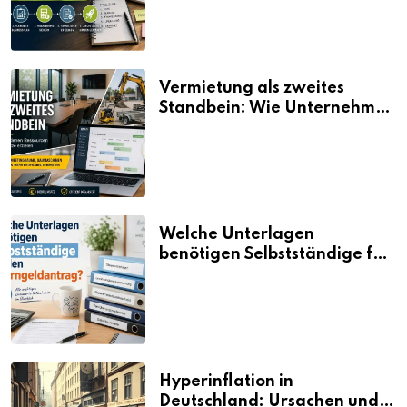
Vermietung als zweites
Standbein: Wie Unternehmen
aus vorhandenen Ressourcen
neue Umsätze machen
Welche Unterlagen
benötigen Selbstständige für
den Elterngeldantrag?
Hyperinflation in
Deutschland: Ursachen und