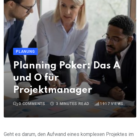
PLANUNG
Planning Poker: Das A
und O für
Projektmanager
0
COMMENTS
3 MINUTES READ
1917
VIEWS
Geht es darum, den Aufwand eines komplexen Projektes im