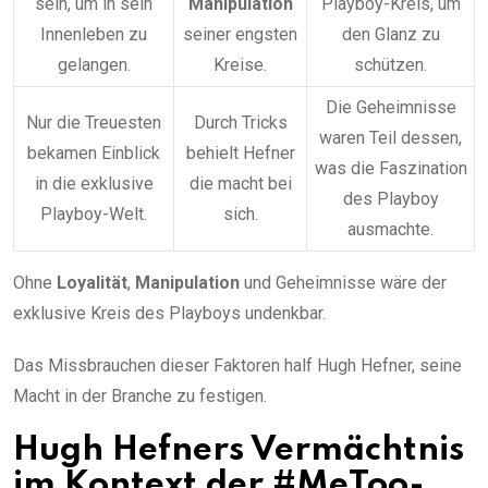
sein, um in sein
Manipulation
Playboy-Kreis, um
Innenleben zu
seiner engsten
den Glanz zu
gelangen.
Kreise.
schützen.
Die Geheimnisse
Nur die Treuesten
Durch Tricks
waren Teil dessen,
bekamen Einblick
behielt Hefner
was die Faszination
in die exklusive
die macht bei
des Playboy
Playboy-Welt.
sich.
ausmachte.
Ohne
Loyalität
,
Manipulation
und Geheimnisse wäre der
exklusive Kreis des Playboys undenkbar.
Das Missbrauchen dieser Faktoren half Hugh Hefner, seine
Macht in der Branche zu festigen.
Hugh Hefners Vermächtnis
im Kontext der #MeToo-