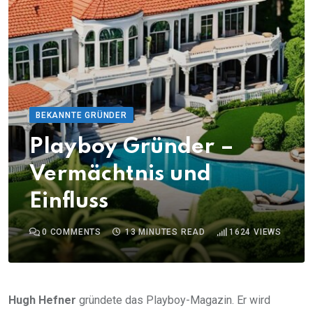
BEKANNTE GRÜNDER
Playboy Gründer –
Vermächtnis und
Einfluss
0
COMMENTS
13 MINUTES READ
1624
VIEWS
Hugh Hefner
gründete das Playboy-Magazin. Er wird