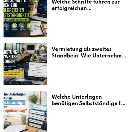
Welche Schritte führen zur
erfolgreichen
Selbstständigkeit?
Vermietung als zweites
Standbein: Wie Unternehmen
aus vorhandenen Ressourcen
neue Umsätze machen
Welche Unterlagen
benötigen Selbstständige für
den Elterngeldantrag?