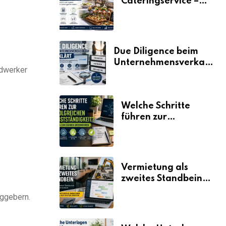
Cateringservice –
der Fahrplan
Due Diligence beim
Unternehmensverkauf
ndwerker
erklärt
Welche Schritte
führen zur
erfolgreichen
Selbstständigkeit?
Vermietung als
zweites Standbein:
Wie Unternehmen
aggebern.
aus vorhandenen
Ressourcen neue
Umsätze machen