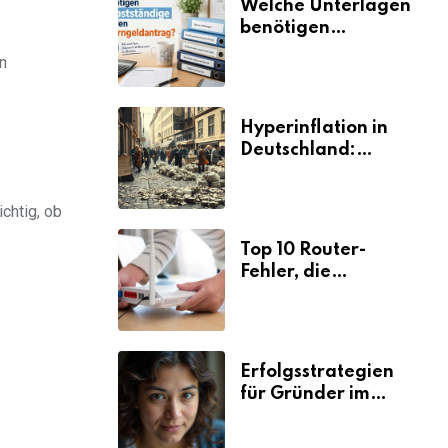
Welche Unterlagen
benötigen
Selbstständige für
n
den
Elterngeldantrag?
Hyperinflation in
Deutschland:
Ursachen und
Folgen
chtig, ob
Top 10 Router-
Fehler, die
Selbstständige viel
Zeit und Nerven
kosten
Erfolgsstrategien
für Gründer im
Umzugsgewerbe
2026